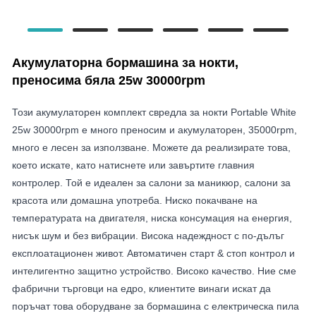
Акумулаторна бормашина за нокти,
преносима бяла 25w 30000rpm
Този акумулаторен комплект свредла за нокти Portable White
25w 30000rpm е много преносим и акумулаторен, 35000rpm,
много е лесен за използване. Можете да реализирате това,
което искате, като натиснете или завъртите главния
контролер. Той е идеален за салони за маникюр, салони за
красота или домашна употреба. Ниско покачване на
температурата на двигателя, ниска консумация на енергия,
нисък шум и без вибрации. Висока надеждност с по-дълъг
експлоатационен живот. Автоматичен старт & стоп контрол и
интелигентно защитно устройство. Високо качество. Ние сме
фабрични търговци на едро, клиентите винаги искат да
поръчат това оборудване за бормашина с електрическа пила