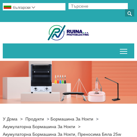
български


Пре
У Дома
>
Продукти
>
Бормашина За Нокти
>
Акумулаторна Бормашина За Нокти
>
Акумулаторна Бормашина За Нокти, Преносима Бяла 25w