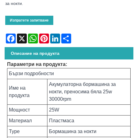
за нокти.
Изпратете запитване
Facebook
X
WhatsApp
Pinterest
LinkedIn
Share
Описание на продукта
Параметри на продукта:
Бързи подробности
Акумулаторна бормашина за
Име на
нокти, преносима бяла 25w
продукта
30000rpm
Мощност
25W
Материал
Пластмаса
Type
Бормашина за нокти