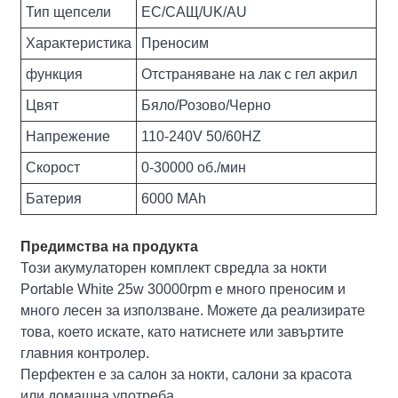
Тип щепсели
ЕС/САЩ/UK/AU
Характеристика
Преносим
функция
Отстраняване на лак с гел акрил
Цвят
Бяло/Розово/Черно
Напрежение
110-240V 50/60HZ
Скорост
0-30000 об./мин
Батерия
6000 MAh
Предимства на продукта
Този акумулаторен комплект свредла за нокти
Portable White 25w 30000rpm е много преносим и
много лесен за използване. Можете да реализирате
това, което искате, като натиснете или завъртите
главния контролер.
Перфектен е за салон за нокти, салони за красота
или домашна употреба.