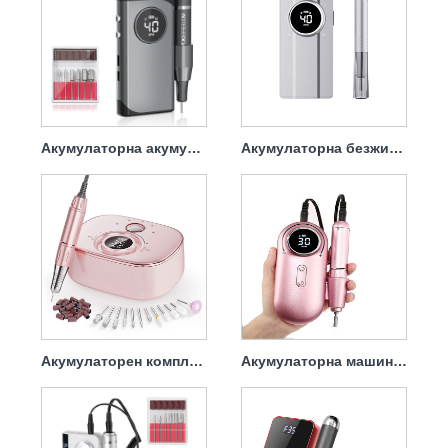
Акумулаторна акумулаторна бормашина за нокти Professional 45w 40000rpm
Акумулаторна безжична бормашина за нокти Мощна 45w 40000rpm
Акумулаторен комплект свредла за нокти с мощен накрайник 45w 35000rpm
Акумулаторна машина за пробиване на нокти 45w 35000rpm