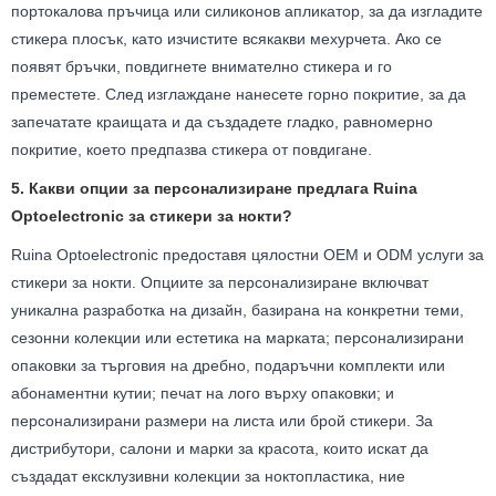
портокалова пръчица или силиконов апликатор, за да изгладите
стикера плосък, като изчистите всякакви мехурчета. Ако се
появят бръчки, повдигнете внимателно стикера и го
преместете. След изглаждане нанесете горно покритие, за да
запечатате краищата и да създадете гладко, равномерно
покритие, което предпазва стикера от повдигане.
5. Какви опции за персонализиране предлага Ruina
Optoelectronic за стикери за нокти?
Ruina Optoelectronic предоставя цялостни OEM и ODM услуги за
стикери за нокти. Опциите за персонализиране включват
уникална разработка на дизайн, базирана на конкретни теми,
сезонни колекции или естетика на марката; персонализирани
опаковки за търговия на дребно, подаръчни комплекти или
абонаментни кутии; печат на лого върху опаковки; и
персонализирани размери на листа или брой стикери. За
дистрибутори, салони и марки за красота, които искат да
създадат ексклузивни колекции за ноктопластика, ние