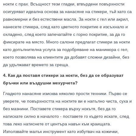
нокти с прах. Всъщност тези гладки, втвърдени повърхности
осигуряват идеална основа за нанасяне на стикери, тъй като са
равномерни и без естествени масла. За нокти с гел или акрил,
нанесете стикера, след като цветното покритие е изсъхнало и
охладено, след което запечатайте с горно покритие, за да го
фиксирате на място. Много салони предлагат стикери за нокти
като допълнителна услуга за подобряване на маникюра с гел,
което позволява на клиентите да добавят сложни дизайни, без
да удължават времето за среща.
4. Как да поставя стикери за нокти, без да се образуват
бръчки или въздушни мехурчета?
Гладкото нанасяне изисква няколко прости техники. Първо се
уверете, че повърхността на ноктите ви е напълно чиста, суха и
без мазнини. Поставете стикера върху нокътя, без да го
натискате силно в началото - поставете го където искате, след
това леко натиснете от центъра навън към краищата.
Използвайте малък инструмент като избутвач на кожички,