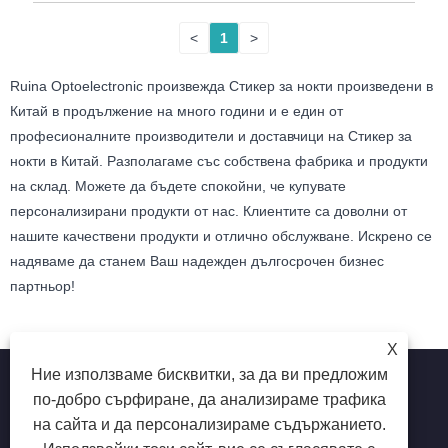
<
1
>
Ruina Optoelectronic произвежда Стикер за нокти произведени в
Китай в продължение на много години и е един от
професионалните производители и доставчици на Стикер за
нокти в Китай. Разполагаме със собствена фабрика и продукти
на склад. Можете да бъдете спокойни, че купувате
персонализирани продукти от нас. Клиентите са доволни от
нашите качествени продукти и отлично обслужване. Искрено се
надяваме да станем Ваш надежден дългосрочен бизнес
партньор!
X
Ние използваме бисквитки, за да ви предложим
по-добро сърфиране, да анализираме трафика
на сайта и да персонализираме съдържанието.
Copyright © 2025 Shenzhen Ruina Optoelectronic Co., Ltd -