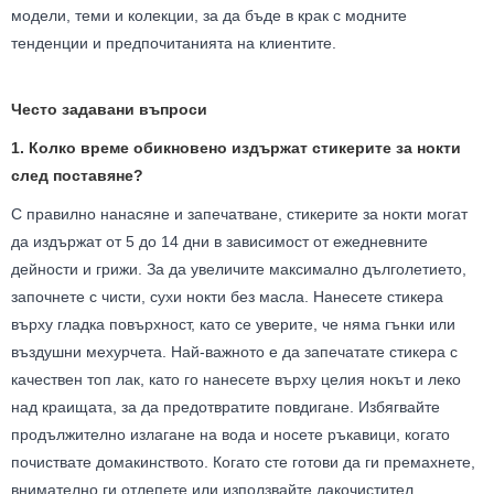
модели, теми и колекции, за да бъде в крак с модните
тенденции и предпочитанията на клиентите.
Често задавани въпроси
1. Колко време обикновено издържат стикерите за нокти
след поставяне?
С правилно нанасяне и запечатване, стикерите за нокти могат
да издържат от 5 до 14 дни в зависимост от ежедневните
дейности и грижи. За да увеличите максимално дълголетието,
започнете с чисти, сухи нокти без масла. Нанесете стикера
върху гладка повърхност, като се уверите, че няма гънки или
въздушни мехурчета. Най-важното е да запечатате стикера с
качествен топ лак, като го нанесете върху целия нокът и леко
над краищата, за да предотвратите повдигане. Избягвайте
продължително излагане на вода и носете ръкавици, когато
почиствате домакинството. Когато сте готови да ги премахнете,
внимателно ги отлепете или използвайте лакочистител.