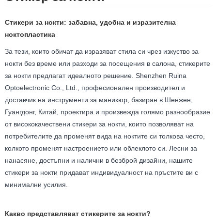
Стикери за нокти: забавна, удобна и изразителна
ноктопластика
За тези, които обичат да изразяват стила си чрез изкуство за
нокти без време или разходи за посещения в салона, стикерите
за нокти предлагат идеалното решение. Shenzhen Ruina
Optoelectronic Co., Ltd., професионален производител и
доставчик на инструменти за маникюр, базиран в Шенжен,
Гуангдонг, Китай, проектира и произвежда голямо разнообразие
от висококачествени стикери за нокти, които позволяват на
потребителите да променят вида на ноктите си толкова често,
колкото променят настроението или облеклото си. Лесни за
нанасяне, достъпни и налични в безброй дизайни, нашите
стикери за нокти придават индивидуалност на пръстите ви с
минимални усилия.
Какво представляват стикерите за нокти?