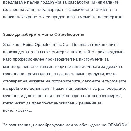
предлагаме пълна поддръжка за разработка. Минималните
количества за поръчка варират в зависимост от обхвата на
персонализирането и се предоставят в момента на офертата.
Защо да изберете Ruina Optoelectronic
Shenzhen Ruina Optoelectronic Co., Ltd. внася години опит в
производството на всеки стикер за нокти, който произвеждаме.
Като професионален производител на инструменти за
маникюр, ние съчетаваме творчески възможности за дизайн с
качествено производство, за да доставяме продукти, които
отговарят на нуждите на потребителите, салоните и търговците
на дребно по целия свят. Нашият ангажимент за разнообразие,
качество и достъпност ни прави доверен партньор за фирми,
които искат да предложат ангажиращи решения за
ноктопластика.
За запитвания, ценообразуване или за обсъждане на OEM/ODM