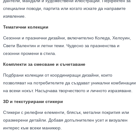
дантели, мандали и художествени илюстрации. Перфектен за
специални поводи, партита или когато искате да направите
изявление.
Тематични колекции
Сезонни и празнични дизайни, включително Коледа, Хелоуин,
Свети Валентин и летни теми. Чудесно за празненства и
сезонни промени в стила.
Комплекти за смесване и съчетаване
Подбрани колекции от координиращи дизайни, които
позволяват на потребителите да създават уникални комбинации
на всеки нокът. Насърчава творчеството и личното изразяване.
3D и текстурирани стикери
Стикери с релефни елементи, блясък, метални покрития или
оразмерени детайли. Добавя допълнителен усет и визуален
интерес към всеки маникюр.