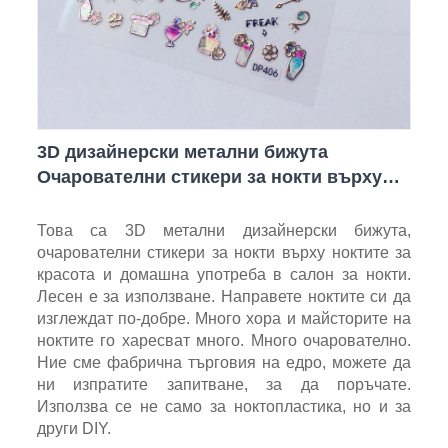
3D дизайнерски метални бижута
Очарователни стикери за нокти върху
ноктите
Това са 3D метални дизайнерски бижута,
очарователни стикери за нокти върху ноктите за
красота и домашна употреба в салон за нокти.
Лесен е за използване. Направете ноктите си да
изглеждат по-добре. Много хора и майсторите на
ноктите го харесват много. Много очарователно.
Ние сме фабрична търговия на едро, можете да
ни изпратите запитване, за да поръчате.
Използва се не само за ноктопластика, но и за
други DIY.