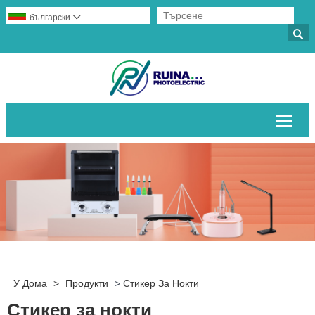
български


Пре
У Дома
>
Продукти
>
Стикер За Нокти
Стикер за нокти