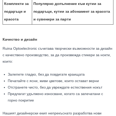
Комплекти за
Популярно допълнение към кутии за
подаръци и
подаръци, кутии за абонамент за красота
красота
и сувенири за парти
Качество и дизайн
Ruina Optoelectronic съчетава творчески възможности за дизайн
с качествено производство, за да произвежда стикери за нокти,
които:
Залепете гладко, без да повдигате краищата
Печатайте с ясни, живи цветове, които остават верни
Отстранете чисто, без да увреждате естествения нокът
Предлагат удължено износване, когато са запечатани с
горно покритие
Нашият дизайнерски екип непрекъснато разработва нови