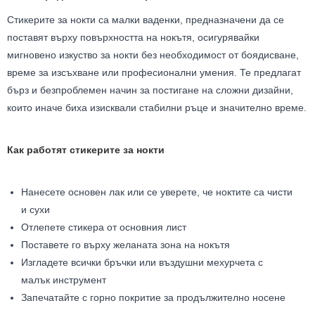
Стикерите за нокти са малки ваденки, предназначени да се
поставят върху повърхността на нокътя, осигурявайки
мигновено изкуство за нокти без необходимост от боядисване,
време за изсъхване или професионални умения. Те предлагат
бърз и безпроблемен начин за постигане на сложни дизайни,
които иначе биха изисквали стабилни ръце и значително време.
Как работят стикерите за нокти
Нанесете основен лак или се уверете, че ноктите са чисти
и сухи
Отлепете стикера от основния лист
Поставете го върху желаната зона на нокътя
Изгладете всички бръчки или въздушни мехурчета с
малък инструмент
Запечатайте с горно покритие за продължително носене