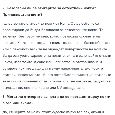
2. Безопасни ли са стикерите за естествени нокти?
Причиняват ли щети?
Качествените стикери за нокти от Ruina Optoelectronic са
проектирани да бъдат безопасни за естествените нокти. Те
залепват без груби лепила, които премахват слоевете на
ноктите. Когато се отстранят внимателно - чрез бавно обелване
или с лакочистител - те не увреждат повърхността на ноктите.
За да осигурите здравето на ноктите, винаги започвайте с чисти
нокти, избягвайте късане или насилствено отстраняване и
оставете ноктите да дишат между нанасянията, ако носите
стикери непрекъснато. Много потребители смятат, че стикерите
за нокти са по-нежни от акрилните или гел лаковете, защото не
изискват пилене, полиране или UV втвърдяване.
3. Могат ли стикерите за нокти да се поставят върху нокти
с гел или акрил?
Да, стикерите за нокти стоят чудесно върху гел лак, акрил и