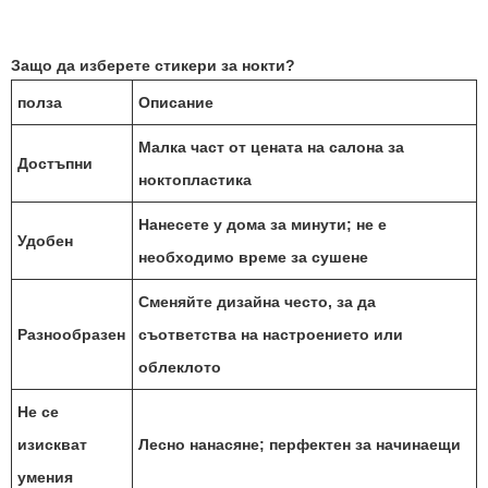
Защо да изберете стикери за нокти?
полза
Описание
Малка част от цената на салона за
Достъпни
ноктопластика
Нанесете у дома за минути; не е
Удобен
необходимо време за сушене
Сменяйте дизайна често, за да
Разнообразен
съответства на настроението или
облеклото
Не се
изискват
Лесно нанасяне; перфектен за начинаещи
умения