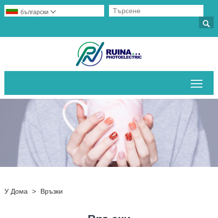
български


Пре
У Дома
>
Връзки