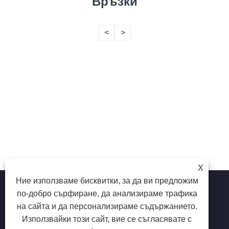
Връзки
<
>
X
Ние използваме бисквитки, за да ви предложим
по-добро сърфиране, да анализираме трафика
на сайта и да персонализираме съдържанието.
Copyright © 2025 Shenzhen Ruina Optoelectronic Co., Ltd -
Използвайки този сайт, вие се съгласявате с
лампа за нокти, тренировка за нокти, колектор за прах на