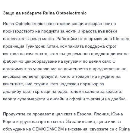
Защо да изберете Ruina Optoelectronic
Ruina Optoelectronic внася години специализиран опит в
производството на продукти за нокти и красота във всеки
нагревател за кола маска. Работейки от съоръжение в Шенжен,
провинция Гуангдонг, Китай, компанията поддържа строг
контрол на качеството, като същевременно предлага директно
фабрично ценообразуване на купувачи по целия свят. С
ангажимент за управление на почтеността и предоставяне на
висококачествени продукти, които отговарят на нуждите на
клиентите, ние служим като надежден партньор за
дистрибутори, търговци на едро, големи салони за красота,
вериги супермаркети и онлайн и офлайн търговци на дребно.
Продуктите се продават в цял свят в Европа, Япония, Южна
Корея и други пазари по света. За запитвания, цени или за
обсъждане на OEM/ODM/OBM изисквания, свържете се с Ruina