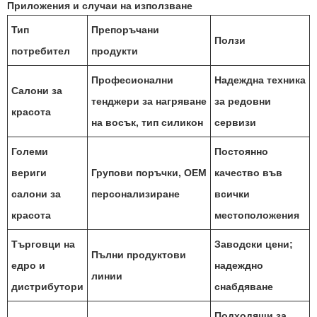
Приложения и случаи на използване
Тип
Препоръчани
Ползи
потребител
продукти
Професионални
Надеждна техника
Салони за
тенджери за нагряване
за редовни
красота
на восък, тип силикон
сервизи
Големи
Постоянно
вериги
Групови поръчки, OEM
качество във
салони за
персонализиране
всички
красота
местоположения
Търговци на
Заводски цени;
Пълни продуктови
едро и
надеждно
линии
дистрибутори
снабдяване
Подходящи за