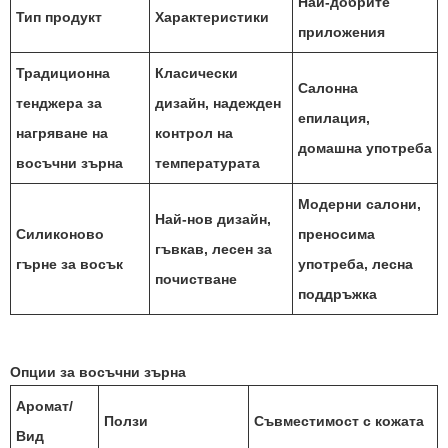
Най-добрите
Тип продукт
Характеристики
приложения
Традиционна
Класически
Салонна
тенджера за
дизайн, надежден
епилация,
нагряване на
контрол на
домашна употреба
восъчни зърна
температурата
Модерни салони,
Най-нов дизайн,
Силиконово
преносима
гъвкав, лесен за
гърне за восък
употреба, лесна
почистване
поддръжка
Опции за восъчни зърна
Аромат/
Ползи
Съвместимост с кожата
Вид