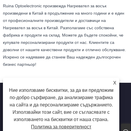
Ruina Optoelectronic произвежда Нагревател за восък
произведени в Китай в продължение на много години и е един
от професионалните производители и доставчици на
Нагревател за восък в Китай. Разполагаме със собствена
фабрика и продукти на склад. Можете да бъдете спокойни, че
купувате персонализирани продукти от нас. Клиентите са
доволни от нашите качествени продукти и отлично обслужване.
Искрено се надяваме да станем Ваш надежден дългосрочен
бизнес партньор!
X
Ние използваме бисквитки, за да ви предложим
по-добро сърфиране, да анализираме трафика
на сайта и да персонализираме съдържанието.
Copyright © 2025 Shenzhen Ruina Optoelectronic Co., Ltd -
Използвайки този сайт, вие се съгласявате с
лампа за нокти, тренировка за нокти, колектор за прах на
използването на бисквитки от наша страна.
ноктите - всички права запазени.
Политика за поверителност