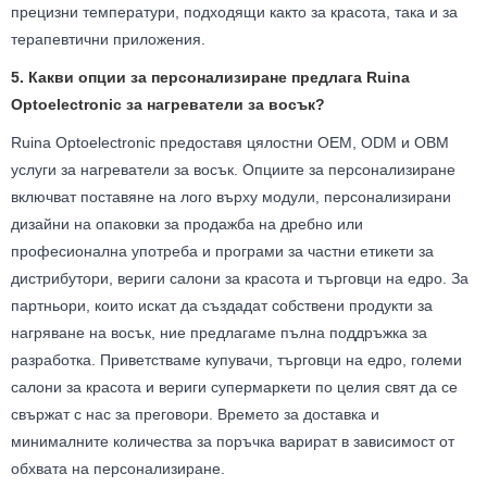
прецизни температури, подходящи както за красота, така и за
терапевтични приложения.
5. Какви опции за персонализиране предлага Ruina
Optoelectronic за нагреватели за восък?
Ruina Optoelectronic предоставя цялостни OEM, ODM и OBM
услуги за нагреватели за восък. Опциите за персонализиране
включват поставяне на лого върху модули, персонализирани
дизайни на опаковки за продажба на дребно или
професионална употреба и програми за частни етикети за
дистрибутори, вериги салони за красота и търговци на едро. За
партньори, които искат да създадат собствени продукти за
нагряване на восък, ние предлагаме пълна поддръжка за
разработка. Приветстваме купувачи, търговци на едро, големи
салони за красота и вериги супермаркети по целия свят да се
свържат с нас за преговори. Времето за доставка и
минималните количества за поръчка варират в зависимост от
обхвата на персонализиране.