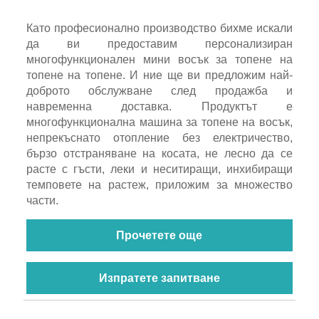
Като професионално производство бихме искали
да ви предоставим персонализиран
многофункционален мини восък за топене на
топене на топене. И ние ще ви предложим най-
доброто обслужване след продажба и
навременна доставка. Продуктът е
многофункционална машина за топене на восък,
непрекъснато отопление без електричество,
бързо отстраняване на косата, не лесно да се
расте с гъсти, леки и неситиращи, инхибиращи
темповете на растеж, приложим за множество
части.
Прочетете още
Изпратете запитване