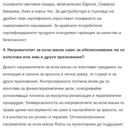
основните световни пазари, включително Европа, Северна
Америка, Азия и извън тях. За дистрибутори и търговци на
дребно тези сертификати опростяват спазването на
нормативните изисквания. За крайните потребители
сертифицираните продукти осигуряват гаранция за качество и
безопасност.
4. Нагревателят за кола маска само за обезкосмяване ли се
използва или има и други приложения?
Докато нагревателите за кола маска се използват предимно за
епилация в салони за красота и лична грижа, те служат и за
други приложения. Контролираната топлина може да се
използва за физиотерапевтични цели, осигурявайки
успокояваща топлина за мускулна релаксация и терапевтични
процедури. Универсалността на нагревателите за кола маска ги
прави ценни инструменти не само в настройките за красота, но
и в контекста на уелнес и терапия. Оптоелектронните
нагреватели за кола маска Ruina са проектирани да поддържат