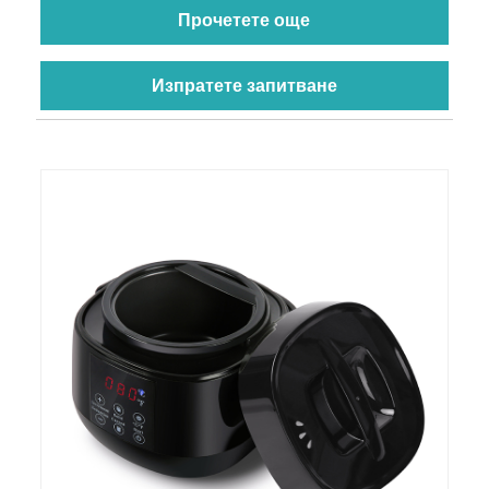
Прочетете още
Изпратете запитване