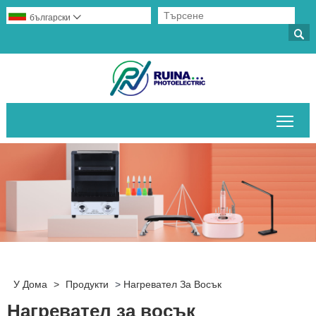
български


Пре
У Дома
>
Продукти
>
Нагревател За Восък
Нагревател за восък