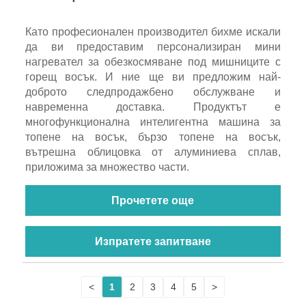
Като професионален производител бихме искали
да ви предоставим персонализиран мини
нагревател за обезкосмяване под мишниците с
горещ восък. И ние ще ви предложим най-
доброто следпродажбено обслужване и
навременна доставка. Продуктът е
многофункционална интелигентна машина за
топене на восък, бързо топене на восък,
вътрешна облицовка от алуминиева сплав,
приложима за множество части.
Прочетете още
Изпратете запитване
<
1
2
3
4
5
>