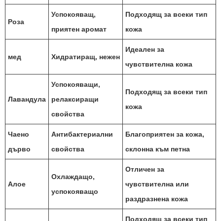
Успокояващ,
Подходящ за всеки тип
Роза
приятен аромат
кожа
Идеален за
мед
Хидратиращ, нежен
чувствителна кожа
Успокояващи,
Подходящ за всеки тип
Лавандула
релаксиращи
кожа
свойства
Чаено
Антибактериални
Благоприятен за кожа,
дърво
свойства
склонна към петна
Отличен за
Охлаждащо,
Алое
чувствителна или
успокояващо
раздразнена кожа
Подходящ за всеки тип