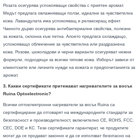
Розата осигурява успокояващи свойства с приятен аромат.
Медът предлага овлажняващи ползи, идеални за чувствителна
кожа. Лавандулата има успокояващ и релаксиращ ефект.
Чаеното дърво осигурява антибактериални свойства, полезни
за кожата, склонна към петна. Алоето предлага охлаждащо,
успокояващо облекчение за чувствителна или раздразнена
кожа. Розови, шоколадови и черни варианти осигуряват нежни
формули, подходящи за всички типове кожа. Изборът зависи от
клиентските или личните нужди на кожата и предпочитанията за
аромат.
3. Какви сертификати притежават нагревателите за восък
Ruina Optoelectronic?
Всички оптоелектронни нагреватели за восък Ruina са
сертифицирани да отговарят на международните стандарти за
безопасност и производителност, включително CE, ROHS, FCC,
CEC, DOE и KC. Тези сертификати гарантират, че продуктите
могат да се продават законно и да се използват безопасно на