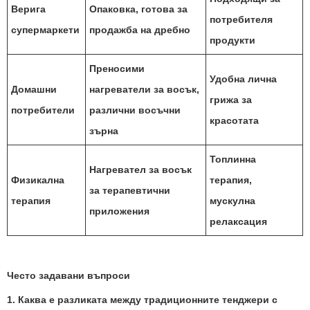
Верига
Опаковка, готова за
потребителя
супермаркети
продажба на дребно
продукти
Преносими
Удобна лична
Домашни
нагреватели за восък,
грижа за
потребители
различни восъчни
красотата
зърна
Топлинна
Нагревател за восък
Физикална
терапия,
за терапевтични
терапия
мускулна
приложения
релаксация
Често задавани въпроси
1. Каква е разликата между традиционните тенджери с