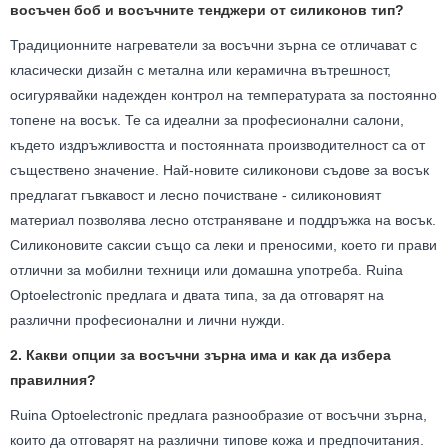
восъчен боб и восъчните тенджери от силиконов тип?
Традиционните нагреватели за восъчни зърна се отличават с
класически дизайн с метална или керамична вътрешност,
осигурявайки надежден контрол на температурата за постоянно
топене на восък. Те са идеални за професионални салони,
където издръжливостта и постоянната производителност са от
съществено значение. Най-новите силиконови съдове за восък
предлагат гъвкавост и лесно почистване - силиконовият
материал позволява лесно отстраняване и поддръжка на восък.
Силиконовите саксии също са леки и преносими, което ги прави
отлични за мобилни техници или домашна употреба. Ruina
Optoelectronic предлага и двата типа, за да отговарят на
различни професионални и лични нужди.
2. Какви опции за восъчни зърна има и как да избера
правилния?
Ruina Optoelectronic предлага разнообразие от восъчни зърна,
които да отговарят на различни типове кожа и предпочитания.