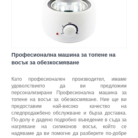
Професионална машина за топене на
восък за обезкосмяване
Като професионален производител, имаме
удоволствието да ви предложим
персонализирани Професионална машина за
топене на восък за обезкосмяване. Ние ще ви
предоставим най-високо качество на
следпродажбено обслужване и бърза доставка.
По-долу е дадено подробно въведение в съда за
нагряване на силиконов восък, който се
надяваме да ви помогне да разберете по-добре