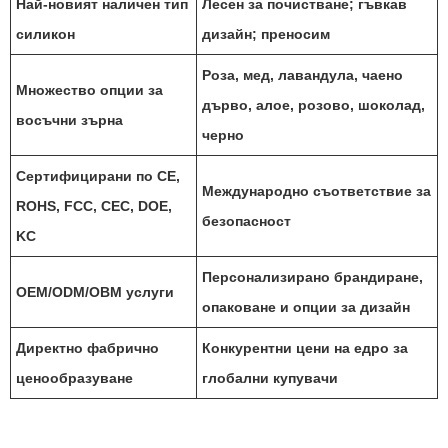
Най-новият наличен тип
Лесен за почистване; гъвкав
силикон
дизайн; преносим
Роза, мед, лавандула, чаено
Множество опции за
дърво, алое, розово, шоколад,
восъчни зърна
черно
Сертифицирани по CE,
Международно съответствие за
ROHS, FCC, CEC, DOE,
безопасност
KC
Персонализирано брандиране,
OEM/ODM/OBM услуги
опаковане и опции за дизайн
Директно фабрично
Конкурентни цени на едро за
ценообразуване
глобални купувачи