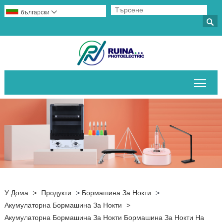
български


Пре
У Дома
>
Продукти
>
Бормашина За Нокти
>
Акумулаторна Бормашина За Нокти
>
Акумулаторна Бормашина За Нокти Бормашина За Нокти На