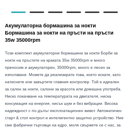
Акумулаторна бормашина за нокти
Бормашина за нокти на пръсти на пръсти
35w 35000rpm
Този комплект акумулаторни бормашини за нокти Борби за
нокти на пръстите на краката 35w 35000rpm е много
преносим и акумулаторен, 35000rpm, много е лесен за
използване. Можете да реализирате това, което искате, като
натиснете или завъртите главния контролер. Той е идеален
за салон за нокти, салони за красота или домашна употреба.
Ниско покачване на температурата на двигателя, ниска
консумация на енергия, нисък шум и без вибрации. Висока
надеждност с по-дълъг експлоатационен живот. Автоматичен
старт & стоп контрол и интелигентно защитно устройство. Ние
сме фабрични търговци на едро, моля свържете се с нас, за