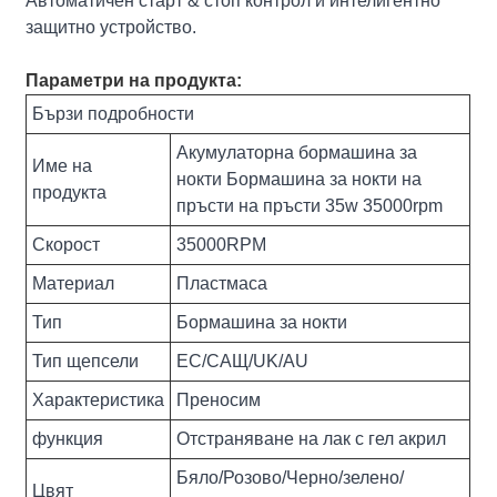
Автоматичен старт & стоп контрол и интелигентно
защитно устройство.
Параметри на продукта:
Бързи подробности
Акумулаторна бормашина за
Име на
нокти Бормашина за нокти на
продукта
пръсти на пръсти 35w 35000rpm
Скорост
35000RPM
Материал
Пластмаса
Тип
Бормашина за нокти
Тип щепсели
ЕС/САЩ/UK/AU
Характеристика
Преносим
функция
Отстраняване на лак с гел акрил
Бяло/Розово/Черно/зелено/
Цвят