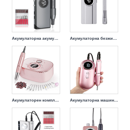
Акумулаторна акумулаторна бормашина за нокти Professional 45w 40000rpm
Акумулаторна безжична бормашина за нокти Мощна 45w 40000rpm
Акумулаторен комплект свредла за нокти с мощен накрайник 45w 35000rpm
Акумулаторна машина за пробиване на нокти 45w 35000rpm