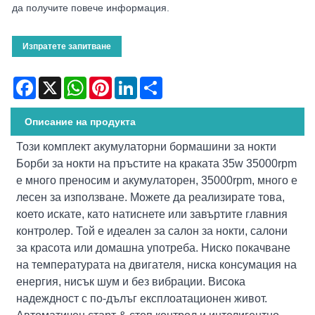
да получите повече информация.
Изпратете запитване
Facebook
X
WhatsApp
Pinterest
LinkedIn
Share
Описание на продукта
Този комплект акумулаторни бормашини за нокти
Борби за нокти на пръстите на краката 35w 35000rpm
е много преносим и акумулаторен, 35000rpm, много е
лесен за използване. Можете да реализирате това,
което искате, като натиснете или завъртите главния
контролер. Той е идеален за салон за нокти, салони
за красота или домашна употреба. Ниско покачване
на температурата на двигателя, ниска консумация на
енергия, нисък шум и без вибрации. Висока
надеждност с по-дълъг експлоатационен живот.