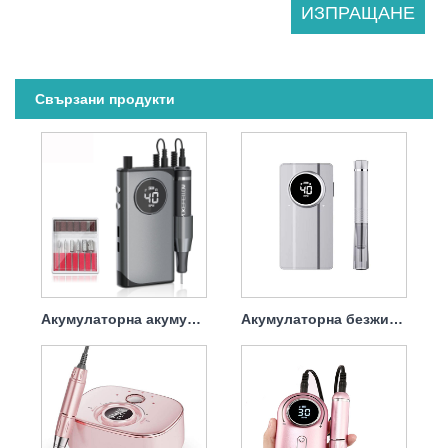
Свързани продукти
Акумулаторна акумулаторна бормашина за нокти Professional 45w 40000rpm
Акумулаторна безжична бормашина за нокти Мощна 45w 40000rpm