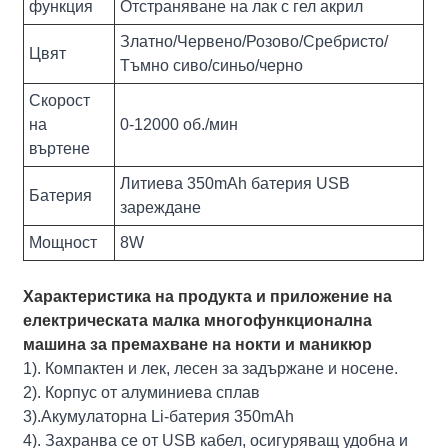
функция
Отстраняване на лак с гел акрил
Златно/Червено/Розово/Сребристо/
Цвят
Тъмно сиво/синьо/черно
Скорост
на
0-12000 об./мин
въртене
Литиева 350mAh батерия USB
Батерия
зареждане
Мощност
8W
Характеристика на продукта и приложение на
електрическата малка многофункционална
машина за премахване на нокти и маникюр
1). Компактен и лек, лесен за задържане и носене.
2). Корпус от алуминиева сплав
3).Акумулаторна Li-батерия 350mAh
4). Захранва се от USB кабел, осигуряващ удобна и