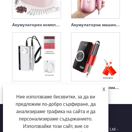
Акумулаторен комплект свредла за нокти с мощен накрайник 45w 35000rpm
Акумулаторна машина за пробиване на нокти 45w 35000rpm
Акумулаторна безжична бормашина за нокти Near Me USB 45w 35000rpm
Акумулаторна бормашина за нокти Бормашина за нокти на пръсти на пръсти 35w 35000rpm
X
Ние използваме бисквитки, за да ви
предложим по-добро сърфиране, да
анализираме трафика на сайта и да
персонализираме съдържанието.
Използвайки този сайт, вие се
Copyright © 2025 Shenzhen Ruina Optoelectronic Co., Ltd -