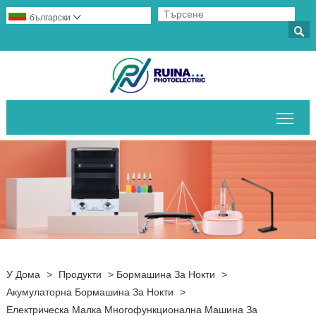
български


Пре
У Дома
>
Продукти
>
Бормашина За Нокти
>
Акумулаторна Бормашина За Нокти
>
Електрическа Малка Многофункционална Машина За