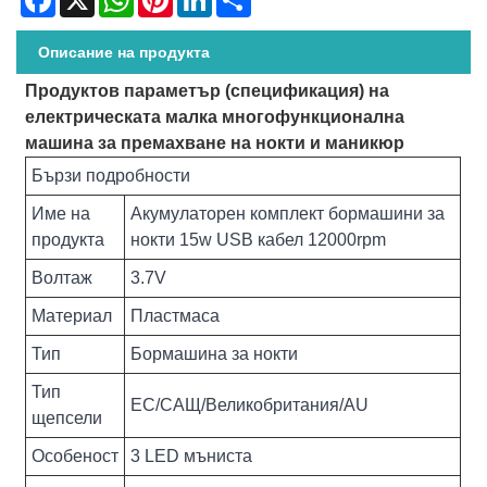
Описание на продукта
Продуктов параметър (спецификация) на
електрическата малка многофункционална
машина за премахване на нокти и маникюр
Бързи подробности
Име на
Акумулаторен комплект бормашини за
продукта
нокти 15w USB кабел 12000rpm
Волтаж
3.7V
Материал
Пластмаса
Тип
Бормашина за нокти
Тип
ЕС/САЩ/Великобритания/AU
щепсели
Особеност
3 LED мъниста