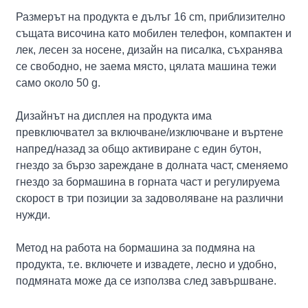
Размерът на продукта е дълъг 16 cm, приблизително
същата височина като мобилен телефон, компактен и
лек, лесен за носене, дизайн на писалка, съхранява
се свободно, не заема място, цялата машина тежи
само около 50 g.
Дизайнът на дисплея на продукта има
превключвател за включване/изключване и въртене
напред/назад за общо активиране с един бутон,
гнездо за бързо зареждане в долната част, сменяемо
гнездо за бормашина в горната част и регулируема
скорост в три позиции за задоволяване на различни
нужди.
Метод на работа на бормашина за подмяна на
продукта, т.е. включете и извадете, лесно и удобно,
подмяната може да се използва след завършване.