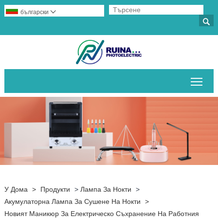
български


Пре
У Дома
>
Продукти
>
Лампа За Нокти
>
Акумулаторна Лампа За Сушене На Нокти
>
Новият Маникюр За Електрическо Съхранение На Работния