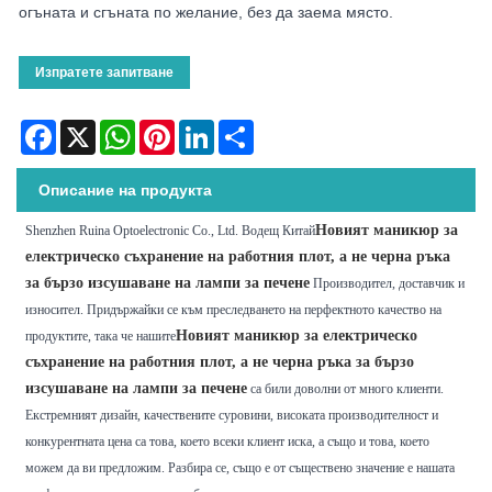
огъната и сгъната по желание, без да заема място.
Изпратете запитване
Facebook
X
WhatsApp
Pinterest
LinkedIn
Share
Описание на продукта
Новият маникюр за
Shenzhen Ruina Optoelectronic Co., Ltd. Водещ Китай
електрическо съхранение на работния плот, а не черна ръка
за бързо изсушаване на лампи за печене
Производител, доставчик и
износител. Придържайки се към преследването на перфектното качество на
Новият маникюр за електрическо
продуктите, така че нашите
съхранение на работния плот, а не черна ръка за бързо
изсушаване на лампи за печене
са били доволни от много клиенти.
Екстремният дизайн, качествените суровини, високата производителност и
конкурентната цена са това, което всеки клиент иска, а също и това, което
можем да ви предложим. Разбира се, също е от съществено значение е нашата