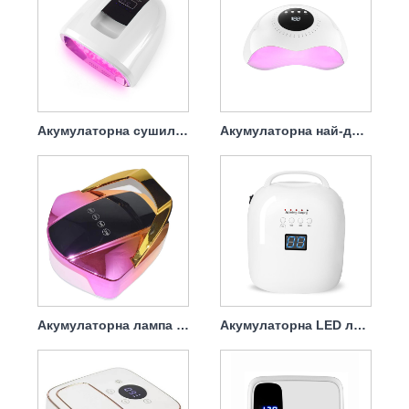
Акумулаторна сушилня за нокти UV лампа 90w
Акумулаторна най-добра лампа за сушене на нокти 120w
Акумулаторна лампа за сушене на нокти с гел 96w
Акумулаторна LED лампа за изсушаване на нокти 86w, преносима