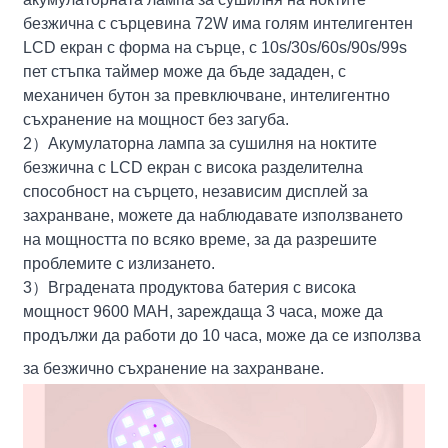
безжична с сърцевина 72W има голям интелигентен
LCD екран с форма на сърце, с 10s/30s/60s/90s/99s
пет стъпка таймер може да бъде зададен, с
механичен бутон за превключване, интелигентно
съхранение на мощност без загуба.
2
）
Акумулаторна лампа за сушилня на ноктите
безжична с LCD екран с висока разделителна
способност на сърцето, независим дисплей за
захранване, можете да наблюдавате използването
на мощността по всяко време, за да разрешите
проблемите с излизането.
3
）
Вградената продуктова батерия с висока
мощност 9600 MAH, зареждаща 3 часа, може да
продължи да работи до 10 часа, може да се използва
за безжично съхранение на захранване.