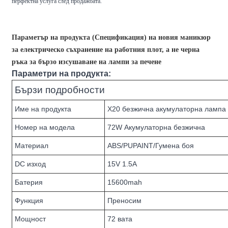
перфектна услуга след продажбата.
Параметър на продукта (Спецификация) на новия маникюр
за електрическо съхранение на работния плот, а не черна
ръка за бързо изсушаване на лампи за печене
Параметри на продукта:
Бързи подробности
Име на продукта
X20 безжична акумулаторна лампа 
Номер на модела
72W Акумулаторна безжична
Материал
ABS/PUPAINT/Гумена боя
DC изход
15V 1.5A
Батерия
15600mah
Функция
Преносим
Мощност
72 вата