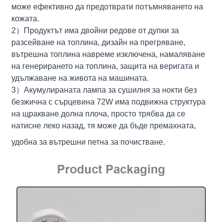
може ефективно да предотврати потъмняването на
кожата.
2
）
Продуктът има двойни редове от дупки за
разсейване на топлина, дизайн на прегряване,
вътрешна топлина навреме изключена, намаляване
на генерирането на топлина, защита на веригата и
удължаване на живота на машината.
3
）
Акумулираната лампа за сушилня за нокти без
безжична с сърцевина 72W има подвижна структура
на щракване долна плоча, просто трябва да се
натисне леко назад, тя може да бъде премахната,
удобна за вътрешни петна за почистване.