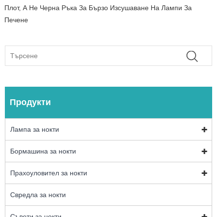
Плот, А Не Черна Ръка За Бързо Изсушаване На Лампи За
Печене
Продукти
Лампа за нокти
Бормашина за нокти
Прахоуловител за нокти
Свредла за нокти
Съвети за нокти