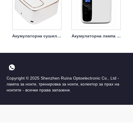
Акумулаторна сушилня за нокти UV лампа за нокти 72w
Акумулаторна лампа за изсушаване на лак за нокти 72w
Copyright © 2025 Shenzhen Ruina Optoelectronic Co., Ltd -
лампа за нокти, тренировка за нокти, колектор за прах на
ноктите - всички права запазени.