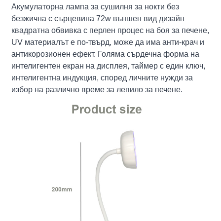
Акумулаторна лампа за сушилня за нокти без
безжична с сърцевина 72w външен вид дизайн
квадратна обвивка с перлен процес на боя за печене,
UV материалът е по-твърд, може да има анти-крач и
антикорозионен ефект. Голяма сърдечна форма на
интелигентен екран на дисплея, таймер с един ключ,
интелигентна индукция, според личните нужди за
избор на различно време за лепило за печене.