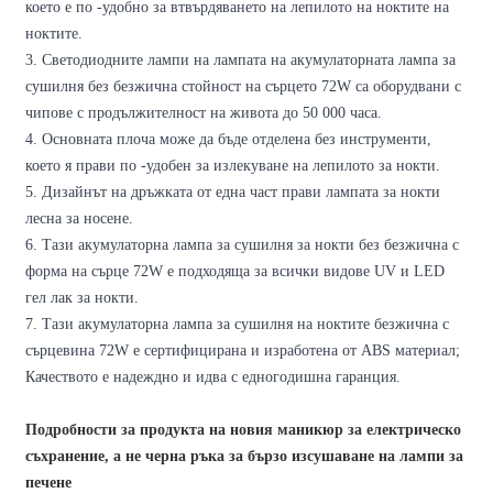
което е по -удобно за втвърдяването на лепилото на ноктите на
ноктите.
3. Светодиодните лампи на лампата на акумулаторната лампа за
сушилня без безжична стойност на сърцето 72W са оборудвани с
чипове с продължителност на живота до 50 000 часа.
4. Основната плоча може да бъде отделена без инструменти,
което я прави по -удобен за излекуване на лепилото за нокти.
5. Дизайнът на дръжката от една част прави лампата за нокти
лесна за носене.
6. Тази акумулаторна лампа за сушилня за нокти без безжична с
форма на сърце 72W е подходяща за всички видове UV и LED
гел лак за нокти.
7. Тази акумулаторна лампа за сушилня на ноктите безжична с
сърцевина 72W е сертифицирана и изработена от ABS материал;
Качеството е надеждно и идва с едногодишна гаранция.
Подробности за продукта на новия маникюр за електрическо
съхранение, а не черна ръка за бързо изсушаване на лампи за
печене