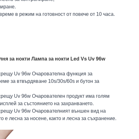
лиране.
време в режим на готовност от повече от 10 часа.
ня за нокти Лампа за нокти Led Vs Uv 96w
 срещу Uv 96w Очарователна функция за
еме за втвърдяване 10s/30s/60s и бутон за
срещу Uv 96w Очарователен продукт има голям
исплей за състоянието на захранването.
 срещу Uv 96w Очарователният външен вид на
 е лесна за носене, както и лесна за съхранение.