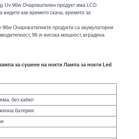
щу Uv 96w Очарователен продукт има LCD
а видите как времето скача, времето за
v 96w Очарователните продукти са акумулаторни
изводителност, 96 w висока мощност, вградена
ампа за сушене на нокти Лампа за нокти Led
ема, без кабел
жична батерия
оя