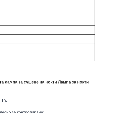
а лампа за сушене на нокти Лампа за нокти
ish.
 лесно за контролиране;