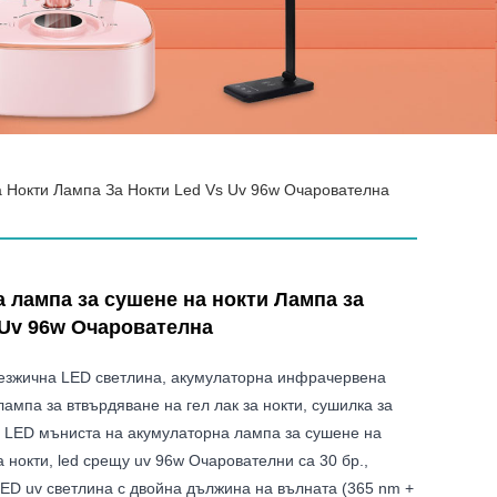
 Нокти Лампа За Нокти Led Vs Uv 96w Очарователна
 лампа за сушене на нокти Лампа за
 Uv 96w Очарователна
зжична LED светлина, акумулаторна инфрачервена
ампа за втвърдяване на гел лак за нокти, сушилка за
, LED мъниста на акумулаторна лампа за сушене на
а нокти, led срещу uv 96w Очарователни са 30 бр.,
ED uv светлина с двойна дължина на вълната (365 nm +