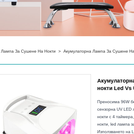
 Лампа За Сушене На Нокти
>
Акумулаторна Лампа За Сушене На
Акумулаторна
нокти Led Vs
Преносима 96W бе
сензорна UV LED л
нокти с 4 таймера
нокти, led лампа з
Използването на L