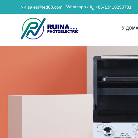

Whatsapp /
sales@led88.com
+86-13410299781

У ДОМ