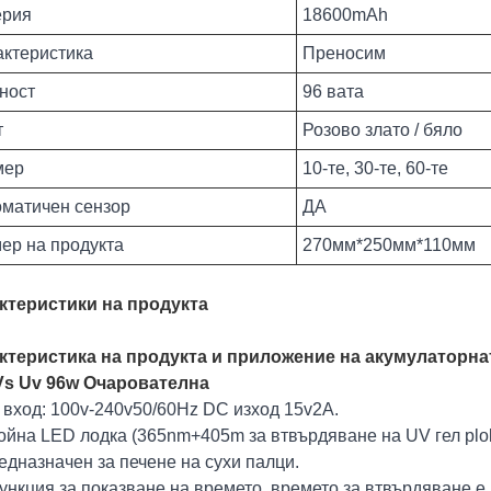
ерия
18600mAh
ктеристика
Преносим
ност
96 вата
т
Розово злато / бяло
мер
10-те, 30-те, 60-те
матичен сензор
ДА
ер на продукта
270мм*250мм*110мм
ктеристики на продукта
ктеристика на продукта и приложение на акумулаторнат
Vs Uv 96w Очарователна
 вход: 100v-240v50/60Hz DC изход 15v2A.
ойна LED лодка (365nm+405m за втвърдяване на UV гел plol
едназначен за печене на сухи палци.
ункция за показване на времето, времето за втвърдяване е