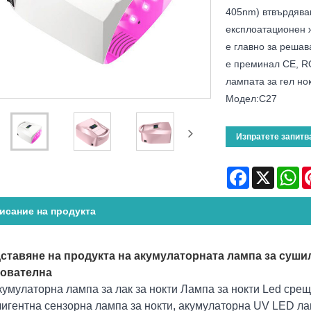
405nm) втвърдяващ
експлоатационен ж
е главно за решав
е преминал CE, R
лампата за гел нок
Модел:C27
Изпратете запитв
Facebook
X
Wh
исание на продукта
ставяне на продукта на акумулаторната лампа за сушил
ователна
умулаторна лампа за лак за нокти Лампа за нокти Led сре
игентна сензорна лампа за нокти, акумулаторна UV LED лам