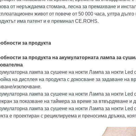
снова от неръждаема стомана, лесна за премахване и инста
сплоатационен живот от повече от 50 000 часа, ултра дълго 
родуктът има патент и е преминал CE.ROHS.
обности за продукта
обности за продукта на акумулаторната лампа за сушил
ователна
умулаторна лампа за сушене на нокти Лампа за нокти Led
ойка на дисплея на продукта с докосване за задаване на вр
чване/изключване.
умулаторна лампа за сушене на нокти Лампа за нокти Led 
кран за показване на таймера за време за втвърдяване и д
умулаторна лампа за сушене на нокти Лампа за нокти Led
кта е проектиран с рециклируема и преносима дръжка, която