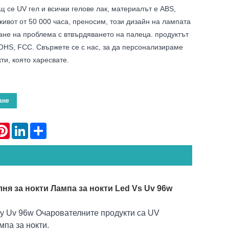
 се UV гел и всички гелове лак, материалът е ABS,
ивот от 50 000 часа, преносим, ​​този дизайн на лампата
ане на проблема с втвърдяването на палеца. продуктът
OHS, FCC. Свържете се с нас, за да персонализираме
ти, която харесвате.
ане
atsApp
Pinterest
LinkedIn
Share
ня за нокти Лампа за нокти Led Vs Uv 96w
щу Uv 96w Очарователните продукти са UV
па за нокти.