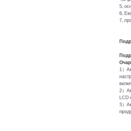
5, о
6, Ек
7, п
Подр
Подр
Очар
1）Ак
настр
вклю
2）Ак
LCD е
3）Ак
проду