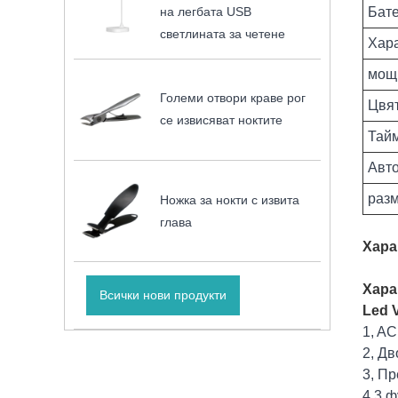
на легбата USB
Бат
светлината за четене
Хара
мощ
Големи отвори краве рог
Цвя
се извисяват ноктите
Тай
Авто
разм
Ножка за нокти с извита
глава
Хара
Хара
Всички нови продукти
Led 
1, AC
2, Дв
3, Пр
4,3 ф