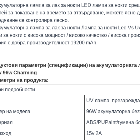
умулаторна лампа за лак за нокти LED лампа за нокти сре
ей за показване на времето за втвърдяване, можете ясно д
рдяване се контролира лесно.
умулаторна лампа за лак за нокти Лампа за нокти Led Vs U
 за нокти с висока мощност / високо качество / висока про
рия с добра производителност 19200 mAh.
уктови параметри (спецификации) на акумулаторната л
v 96w Charming
метри на продукта:
зи подробности
UV лампа, презарежда
ер на модела
96W акумулаторна без
ериал
ABS/PUPaint/гумена б
изход
15v 2A