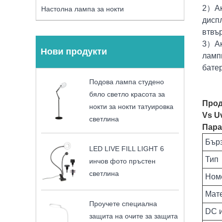
2）Ак
Настолна лампа за нокти
диспл
втвъ
3）Ак
Нови продукти
лампи
бате
Подова лампа студено
бяло светло красота за
Прод
нокти за нокти татуировка
Vs U
светлина
Пара
Бър
LED LIVE FILL LIGHT 6
Тип
инчов фото пръстен
светлина
Ном
Мат
Проучете специална
DC 
защита на очите за защита