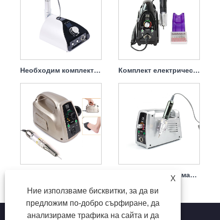
Необходим комплект електрически бормашини за нокти 65w 35000rpm
Комплект електрическа бормашина за премахване на нокти Dip 65w 35000rpm
Преносим комплект електрически бормашини за нокти с мощен мотор 65w 35000rpm
Електрическа бормашина за нокти, която не се поврежда лесно, накрайник 65w 35000rpm
X
Ние използваме бисквитки, за да ви
предложим по-добро сърфиране, да
анализираме трафика на сайта и да