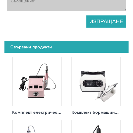
Свързани продукти
Комплект електрически бормашини за премахване на гел лак 65w 35000rpm
Комплект бормашини за нокти Професионална електрическа пила 65w 35000rpm