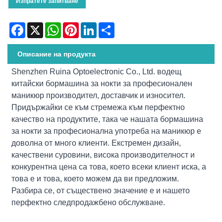
Изпратете запитване
Facebook
X
WhatsApp
Pinterest
LinkedIn
Share
Описание на продукта
Shenzhen Ruina Optoelectronic Co., Ltd. водещ
китайски бормашина за нокти за професионален
маникюр производител, доставчик и износител.
Придържайки се към стремежа към перфектно
качество на продуктите, така че нашата бормашина
за нокти за професионална употреба на маникюр е
доволна от много клиенти. Екстремен дизайн,
качествени суровини, висока производителност и
конкурентна цена са това, което всеки клиент иска, а
това е и това, което можем да ви предложим.
Разбира се, от съществено значение е и нашето
перфектно следпродажбено обслужване.