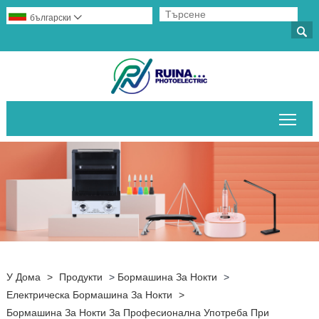
български


Пре
У Дома
>
Продукти
>
Бормашина За Нокти
>
Електрическа Бормашина За Нокти
>
Бормашина За Нокти За Професионална Употреба При