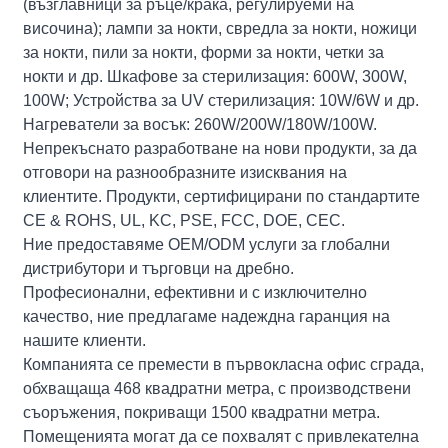
(възглавници за ръце/крака, регулируеми на
височина); лампи за нокти, свредла за нокти, ножици
за нокти, пили за нокти, форми за нокти, четки за
нокти и др. Шкафове за стерилизация: 600W, 300W,
100W; Устройства за UV стерилизация: 10W/6W и др.
Нагреватели за восък: 260W/200W/180W/100W.
Непрекъснато разработване на нови продукти, за да
отговори на разнообразните изисквания на
клиентите. Продукти, сертифицирани по стандартите
CE & ROHS, UL, KC, PSE, FCC, DOE, CEC.
Ние предоставяме OEM/ODM услуги за глобални
дистрибутори и търговци на дребно.
Професионални, ефективни и с изключително
качество, ние предлагаме надеждна гаранция на
нашите клиенти.
Компанията се премести в първокласна офис сграда,
обхващаща 468 квадратни метра, с производствени
съоръжения, покриващи 1500 квадратни метра.
Помещенията могат да се похвалят с привлекателна