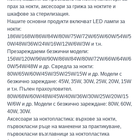
прах за нокти, аксесоари за грижа за ноктите и
шкафове за стерилизация.
Нашите основни продукти включват LED лампи за
нокти:
186W/168W/86W/84W/80W/75W/72W/65W/60W/54W/5
0W/48W/36W/24W/16W/12W/6W/3W и т.н.
Презареждаеми безжични модели:
156W/120W/96W/90W/86W/84W/80W/72W/66W/64W/6
0W/54W/48W и др. Свредла за нокти:
80W/65W/60W/45W/35W/25W/15W и др. Модели с
безжично зареждане: 45W, 35W, 30W, 25W, 20W, 15W
и т.н. Пълен прахоуловител.
80W/68W/60W/48W/45W/40W/36W/30W/25W/20W/15
W/6W и др. Модели с безжично зареждане: 80W, 60W,
40W, 30W.
Аксесоари за ноктопластика: върхове за нокти,
първокласни ръце на манекени за практикуване,
първокласни възглавници за ноктопластика