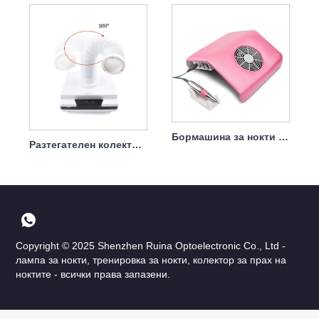
Бормашина за нокти 2 в 1 Прахоуловител Професионален 30000 об./мин. 40 w
Разтегателен колектор за прах за нокти с филтър 40w
Copyright © 2025 Shenzhen Ruina Optoelectronic Co., Ltd -
лампа за нокти, тренировка за нокти, колектор за прах на
ноктите - всички права запазени.