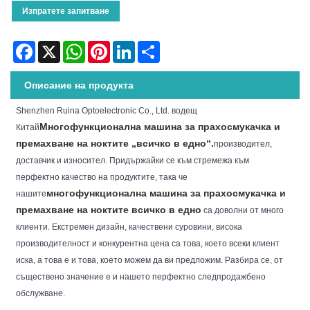
Изпратете запитване
Facebook
X
WhatsApp
Pinterest
LinkedIn
Share
Описание на продукта
Shenzhen Ruina Optoelectronic Co., Ltd. водещ
Многофункционална машина за прахосмукачка и
Китай
премахване на ноктите „всичко в едно“.
производител,
доставчик и износител. Придържайки се към стремежа към
перфектно качество на продуктите, така че
многофункционална машина за прахосмукачка и
нашите
премахване на ноктите всичко в едно
са доволни от много
клиенти. Екстремен дизайн, качествени суровини, висока
производителност и конкурентна цена са това, което всеки клиент
иска, а това е и това, което можем да ви предложим. Разбира се, от
съществено значение е и нашето перфектно следпродажбено
обслужване.