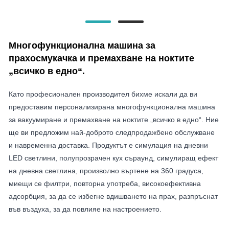
Многофункционална машина за
прахосмукачка и премахване на ноктите
„всичко в едно“.
Като професионален производител бихме искали да ви
предоставим персонализирана многофункционална машина
за вакуумиране и премахване на ноктите „всичко в едно“. Ние
ще ви предложим най-доброто следпродажбено обслужване
и навременна доставка. Продуктът е симулация на дневни
LED светлини, полупрозрачен кух съраунд, симулиращ ефект
на дневна светлина, произволно въртене на 360 градуса,
миещи се филтри, повторна употреба, високоефективна
адсорбция, за да се избегне вдишването на прах, разпръснат
във въздуха, за да повлияе на настроението.