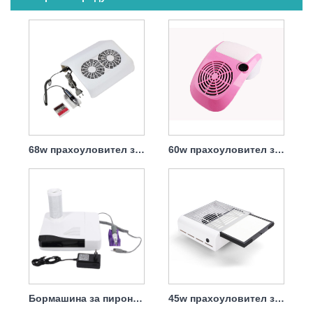
68w прахоуловител за нокти с филтър
60w прахоуловител за нокти с торба, вградена в масата, лесна за събиране
Бормашина за пирони 2 в 1 Прахоуловител Професионална 30000 об./мин. 60 w
45w прахоуловител за пирони с голяма засмукваща система с филтър