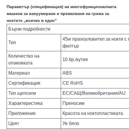
Параметър (спецификация) на многофункционалната
машина за вакуумиране и премахване на грижа за
ноктите „всичко в едно“
Бързи подробности
45w прахоуловител за нокти с
Тип
филтър
Количество на
10 бр./кутия
опаковката
Материал
ABS
Сертификация
CE RoHS
Тип щепсели
ЕС/САЩ/Великобритания/AU
Характеристика
Преносим
Приложение
Красота на ноктопластиката
Цвят
Ув бяло