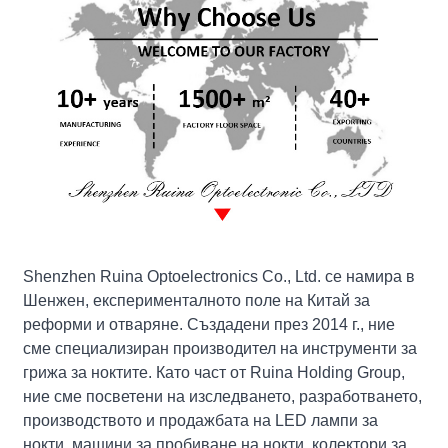
Shenzhen Ruina Optoelectronics Co., Ltd. се намира в
Шенжен, експерименталното поле на Китай за
реформи и отваряне. Създадени през 2014 г., ние
сме специализиран производител на инструменти за
грижа за ноктите. Като част от Ruina Holding Group,
ние сме посветени на изследването, разработването,
производството и продажбата на LED лампи за
нокти, машини за пробиване на нокти, колектори за