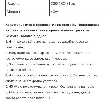
Размер
230*183*81мм
Мощност
40w
Характеристика и приложение на многофункционалната
машина за вакуумиране и премахване на грижа за
ноктите „всичко в едно“
1, Филтър за събиране на прах, нов дизайн, лесен за
почистване.
2, Издухайте със сешоар, но не мийте, използвайте по-
често, може да се използва 3-4 месеца.
3, Филтърът за прах може да се сменя редовно, за да се
гарантира ефектът.
4, Филтър със същото качество като автомобилния филтър,
филтър за многократна употреба.
5, 45 W силно засмукване на прах, без изтичане на прах.
6, Мощност вятърна енергия силно засмукване, дълго
време работа без отопление.