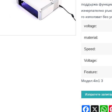
поддържа функции 
изчерпателно рък
го използват без у
voltage:
material:
Speed:
Voltage:
Feature:
Модел:4in1 3
Изпратете запитв
Facebook
X
Wh