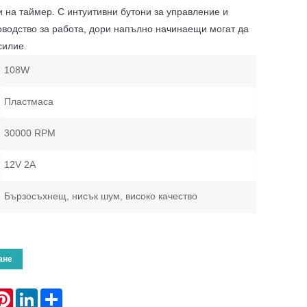
на таймер. С интуитивни бутони за управление и
оводство за работа, дори напълно начинаещи могат да
силие.
108W
Пластмаса
30000 RPM
12V 2A
Бързосъхнещ, нисък шум, високо качество
ане
atsApp
Pinterest
LinkedIn
Share