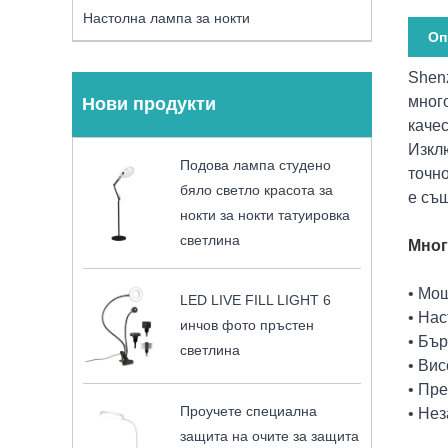
Настолна лампа за нокти
Оп
Shenz
мног
Нови продукти
каче
Изкл
Подова лампа студено
точно
бяло светло красота за
е съ
нокти за нокти татуировка
светлина
Мног
• Мощ
LED LIVE FILL LIGHT 6
• Нас
инчов фото пръстен
• Бър
светлина
• Ви
• Пр
Проучете специална
• Не
защита на очите за защита