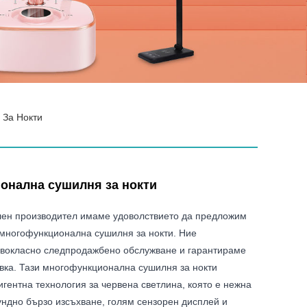
За Нокти
онална сушилня за нокти
ен производител имаме удоволствието да предложим
многофункционална сушилня за нокти. Ние
вокласно следпродажбено обслужване и гарантираме
вка. Тази многофункционална сушилня за нокти
игентна технология за червена светлина, която е нежна
ундно бързо изсъхване, голям сензорен дисплей и