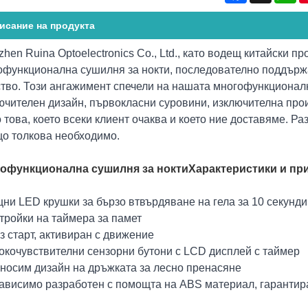
исание на продукта
hen Ruina Optoelectronics Co., Ltd., като водещ китайски п
офункционална сушилня за нокти, последователно поддър
ство. Този ангажимент спечели на нашата многофункционалн
ючителен дизайн, първокласни суровини, изключителна прои
 това, което всеки клиент очаква и което ние доставяме. 
що толкова необходимо.
офункционална сушилня за нокти
Характеристики и пр
ни LED крушки за бързо втвърдяване на гела за 10 секунди
тройки на таймера за памет
з старт, активиран с движение
сокочувствителни сензорни бутони с LCD дисплей с таймер
еносим дизайн на дръжката за лесно пренасяне
зависимо разработен с помощта на ABS материал, гарантир