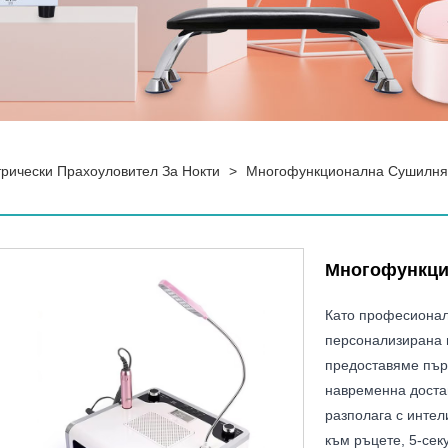
трически Прахоуловител За Нокти
>
Многофункционална Сушилня 
Многофункци
Като професионал
персонализирана 
предоставяме пър
навременна доста
разполага с интел
към ръцете, 5-сек