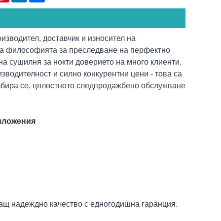
роизводител, доставчик и износител на
жа философията за преследване на перфектно
а сушилня за нокти доверието на много клиенти.
зводителност и силно конкурентни цени - това са
Разбира се, цялостното следпродажбено обслужване
иложения
ащ надеждно качество с едногодишна гаранция.