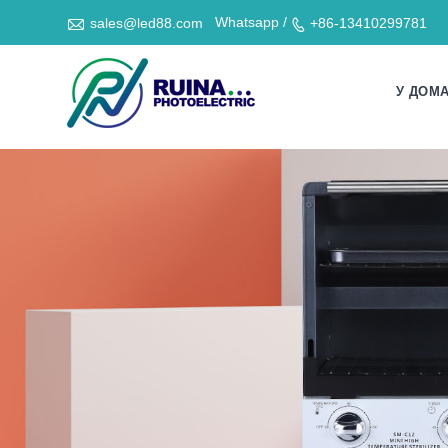

Whatsapp /
sales@led88.com
+86-13410299781

У ДОМ