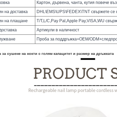
ковка
Картон, дървена, чанта, кутия повече въ
н на доставка
DHL\EMS\UPS\FEDEX\TNT свържете се с 
ин на плащане
T/T,L/C,Pay Pal,Apple Pay,VISA,WU свърж
доставка
Артикули в наличност
лужване
Проба за поддръжка+OEM/ODM+следпр
 за сушене на нокти с голям капацитет и размер на дръжката