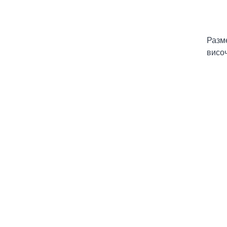
Разм
височ