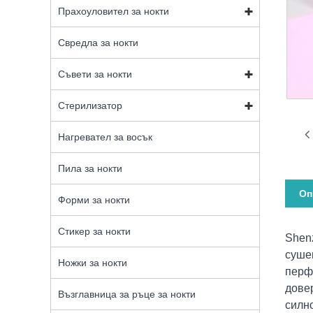
Прахоуловител за нокти
Свредла за нокти
Съвети за нокти
Стерилизатор
Нагревател за восък
Пила за нокти
Оп
Форми за нокти
Стикер за нокти
Shenz
суше
Ножки за нокти
перфе
дове
Възглавница за ръце за нокти
силно