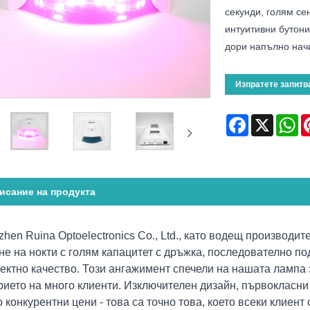
секунди, голям с
интуитивни бутони
дори напълно начи
Изпратете запитв
Facebook
X
Wh
исание на продукта
hen Ruina Optoelectronics Co., Ltd., като водещ производит
не на нокти с голям капацитет с дръжка, последователно 
ктно качество. Този ангажимент спечели на нашата лампа з
рието на много клиенти. Изключителен дизайн, първокласни
 конкурентни цени - това са точно това, което всеки клиент