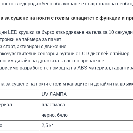
стното следпродажбено обслужване е също толкова необхо
а за сушене на нокти с голям капацитет с функции и п
ни LED крушки за бързо втвърдяване на гела за 10 секунди
тройки на таймера за памет
з старт, активиран с движение
сокочувствителни сензорни бутони с LCD дисплей с таймер
еносим дизайн на дръжката за лесно пренасяне
зависимо разработен с помощта на ABS материал, гарантир
а за сушене на нокти с голям капацитет и детайли на дръж
UV ЛАМПА
ериал
пластмаса
т
черно, бяло
о
2,5 кг