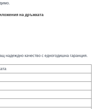
димо.
риложения на дръжката
ащ надеждно качество с едногодишна гаранция.
ката