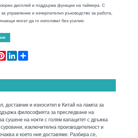
ензорен дисплей и поддържа функции на таймера. С
 за управление и изчерпателно ръководство за работа,
наещи могат да го използват без усилие.
ане
atsApp
Pinterest
LinkedIn
Share
ел, доставчик и износител в Китай на лампа за
поддържа философията за преследване на
а сушене на нокти с голям капацитет с дръжка
 суровини, изключителна производителност и
 очаква и което ние доставяме. Разбира се,