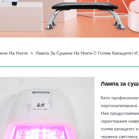
ене На Нокти
>
Лампа За Сушене На Нокти С Голям Капацитет И
Лампа за суш
Като професионал
персонализирана л
Ние предоставяме
гарантираме навре
голям капацитет и
червена светлина,