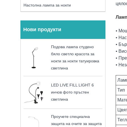
цяло
Настолна лампа за нокти
Ламп
Нови продукти
• Мощ
• Нас
• Бър
Подова лампа студено
• Ви
бяло светло красота за
• Пр
нокти за нокти татуировка
• Не
светлина
Ламп
LED LIVE FILL LIGHT 6
Тип
инчов фото пръстен
светлина
Мат
Цвя
Проучете специална
Тегл
защита на очите за защита