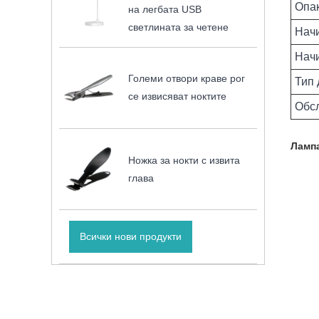
Опа
на легбата USB
светлината за четене
Начи
Нач
Големи отвори краве рог
Тип 
се извисяват ноктите
Обс
Лампа
Ножка за нокти с извита
глава
Всички нови продукти