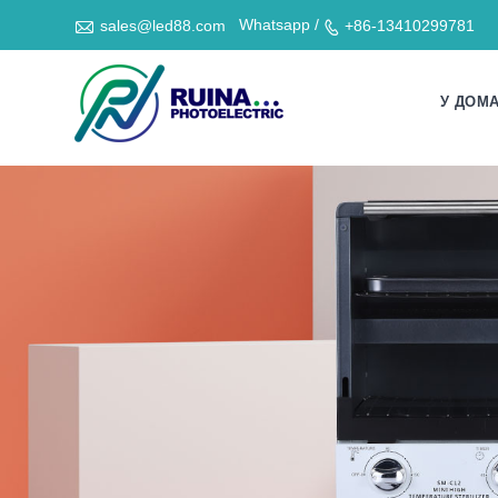

Whatsapp /
sales@led88.com
+86-13410299781

У ДОМ