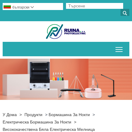
български


Пре
У Дома
>
Продукти
>
Бормашина За Нокти
>
Електрическа Бормашина За Нокти
>
Висококачествена Бяла Електрическа Мелница