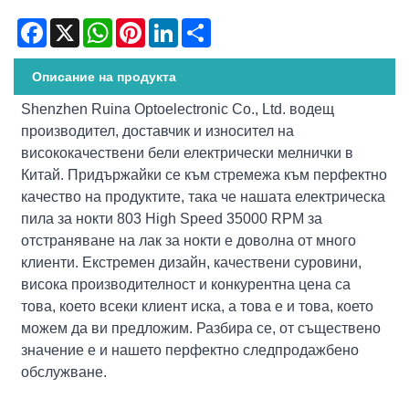
Facebook
X
WhatsApp
Pinterest
LinkedIn
Share
Описание на продукта
Shenzhen Ruina Optoelectronic Co., Ltd. водещ
производител, доставчик и износител на
висококачествени бели електрически мелнички в
Китай. Придържайки се към стремежа към перфектно
качество на продуктите, така че нашата електрическа
пила за нокти 803 High Speed ​​35000 RPM за
отстраняване на лак за нокти е доволна от много
клиенти. Екстремен дизайн, качествени суровини,
висока производителност и конкурентна цена са
това, което всеки клиент иска, а това е и това, което
можем да ви предложим. Разбира се, от съществено
значение е и нашето перфектно следпродажбено
обслужване.