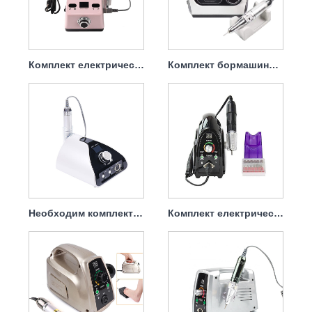
Комплект електрически бормашини за премахване на гел лак 65w 35000rpm
Комплект бормашини за нокти Професионална електрическа пила 65w 35000rpm
Необходим комплект електрически бормашини за нокти 65w 35000rpm
Комплект електрическа бормашина за премахване на нокти Dip 65w 35000rpm