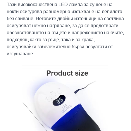
Тази висококачествена LED лампа за сушене на
нокти осигурява равномерно изсъхване на лепилото
без свиване. Неговите двойни източници на светлина
осигуряват нежно нагряване, за да се предотврати
обезцветяването на ръцете и напрежението на очите,
подходящ както за ръце, така и за крака,
осигурявайки забележително бързи резултати от
изсушаване.