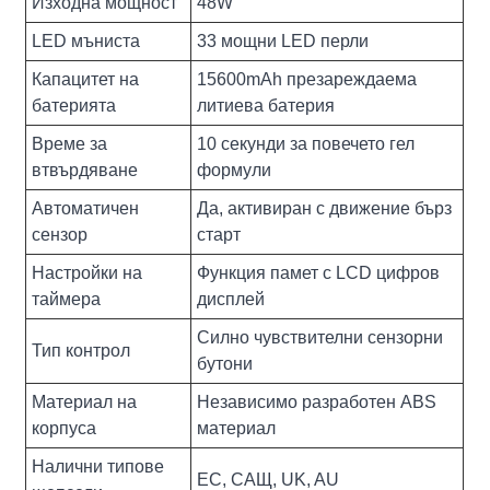
Изходна мощност
48W
LED мъниста
33 мощни LED перли
Капацитет на
15600mAh презареждаема
батерията
литиева батерия
Време за
10 секунди за повечето гел
втвърдяване
формули
Автоматичен
Да, активиран с движение бърз
сензор
старт
Настройки на
Функция памет с LCD цифров
таймера
дисплей
Силно чувствителни сензорни
Тип контрол
бутони
Материал на
Независимо разработен ABS
корпуса
материал
Налични типове
ЕС, САЩ, UK, AU