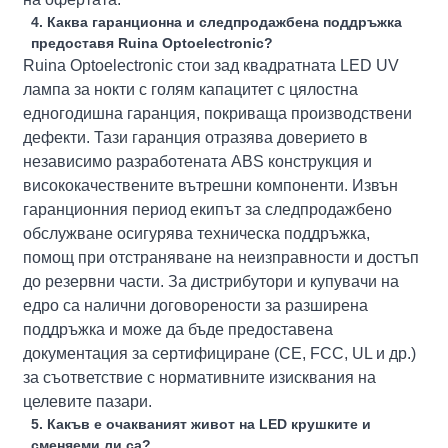
4. Каква гаранционна и следпродажбена поддръжка
предоставя Ruina Optoelectronic?
Ruina Optoelectronic стои зад квадратната LED UV
лампа за нокти с голям капацитет с цялостна
едногодишна гаранция, покриваща производствени
дефекти. Тази гаранция отразява доверието в
независимо разработената ABS конструкция и
висококачествените вътрешни компоненти. Извън
гаранционния период екипът за следпродажбено
обслужване осигурява техническа поддръжка,
помощ при отстраняване на неизправности и достъп
до резервни части. За дистрибутори и купувачи на
едро са налични договорености за разширена
поддръжка и може да бъде предоставена
документация за сертифициране (CE, FCC, UL и др.)
за съответствие с нормативните изисквания на
целевите пазари.
5. Какъв е очакваният живот на LED крушките и
сменяеми ли са?