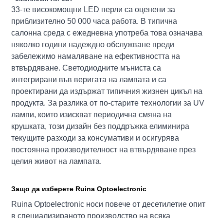
33-те високомощни LED перли са оценени за
приблизително 50 000 часа работа. В типична
салонна среда с ежедневна употреба това означава
няколко години надеждно обслужване преди
забележимо намаляване на ефективността на
втвърдяване. Светодиодните мъниста са
интегрирани във веригата на лампата и са
проектирани да издържат типичния жизнен цикъл на
продукта. За разлика от по-старите технологии за UV
лампи, които изискват периодична смяна на
крушката, този дизайн без поддръжка елиминира
текущите разходи за консумативи и осигурява
постоянна производителност на втвърдяване през
целия живот на лампата.
Защо да изберете Ruina Optoelectronic
Ruina Optoelectronic носи повече от десетилетие опит
в специализираното производство на всяка