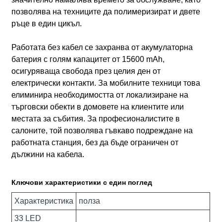
позволява на техниците да полимеризират и двете
ръце в един цикъл.
Работата без кабел се захранва от акумулаторна
батерия с голям капацитет от 15600 mAh,
осигуряваща свобода през целия ден от
електрически контакти. За мобилните техници това
елиминира необходимостта от локализиране на
търговски обекти в домовете на клиентите или
местата за събития. За професионалистите в
салоните, той позволява гъвкаво подреждане на
работната станция, без да бъде ограничен от
дължини на кабела.
Ключови характеристики с един поглед
Характеристика
полза
33 LED