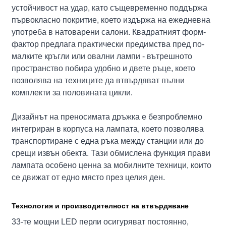
устойчивост на удар, като същевременно поддържа
първокласно покритие, което издържа на ежедневна
употреба в натоварени салони. Квадратният форм-
фактор предлага практически предимства пред по-
малките кръгли или овални лампи - вътрешното
пространство побира удобно и двете ръце, което
позволява на техниците да втвърдяват пълни
комплекти за половината цикли.
Дизайнът на преносимата дръжка е безпроблемно
интегриран в корпуса на лампата, което позволява
транспортиране с една ръка между станции или до
срещи извън обекта. Тази обмислена функция прави
лампата особено ценна за мобилните техници, които
се движат от едно място през целия ден.
Технология и производителност на втвърдяване
33-те мощни LED перли осигуряват постоянно,