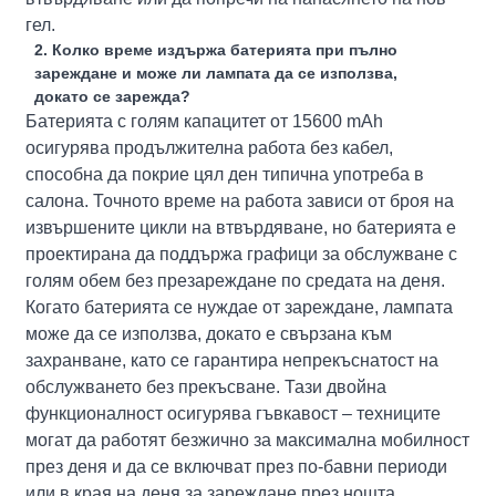
гел.
2. Колко време издържа батерията при пълно
зареждане и може ли лампата да се използва,
докато се зарежда?
Батерията с голям капацитет от 15600 mAh
осигурява продължителна работа без кабел,
способна да покрие цял ден типична употреба в
салона. Точното време на работа зависи от броя на
извършените цикли на втвърдяване, но батерията е
проектирана да поддържа графици за обслужване с
голям обем без презареждане по средата на деня.
Когато батерията се нуждае от зареждане, лампата
може да се използва, докато е свързана към
захранване, като се гарантира непрекъснатост на
обслужването без прекъсване. Тази двойна
функционалност осигурява гъвкавост – техниците
могат да работят безжично за максимална мобилност
през деня и да се включват през по-бавни периоди
или в края на деня за зареждане през нощта.