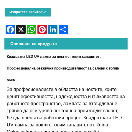
Изпратете запитване
Facebook
X
WhatsApp
Pinterest
LinkedIn
Share
Описание на продукта
Квадратна LED UV лампа за нокти с голям капацитет:
Професионална безжична производителност за салони с голям
обем
За професионалисти в областта на ноктите, които
ценят ефективността, надеждността и гъвкавостта на
работното пространство, лампата за втвърдяване
трябва да осигурява постоянна производителност,
без да прекъсва работния процес. Квадратната LED
UV лампа за нокти с голям капацитет от Ruina
Optoelectronic съчетава просторен дизайн,