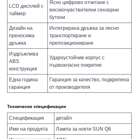
Ясно цифрово отчитане с
LCD дисплей с
високочувствителни сензорни
таймер
бутони
Дизайн на
Интегрирана дръжка за лесно
преносима
транспортиране и
дръжка
препозициониране
Издръжлива
Удароустойчив корпус с
ABS
първокласно покритие
конструкция
Една година
Гаранция за качество, подкрепена
гаранция
от производителя
Технически спецификации
Спецификация
детайл
Име на продукта
Лампа за нокти SUN Q6