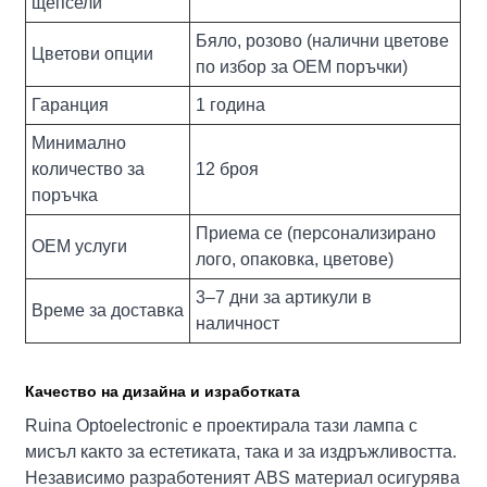
щепсели
Бяло, розово (налични цветове
Цветови опции
по избор за OEM поръчки)
Гаранция
1 година
Минимално
количество за
12 броя
поръчка
Приема се (персонализирано
OEM услуги
лого, опаковка, цветове)
3–7 дни за артикули в
Време за доставка
наличност
Качество на дизайна и изработката
Ruina Optoelectronic е проектирала тази лампа с
мисъл както за естетиката, така и за издръжливостта.
Независимо разработеният ABS материал осигурява