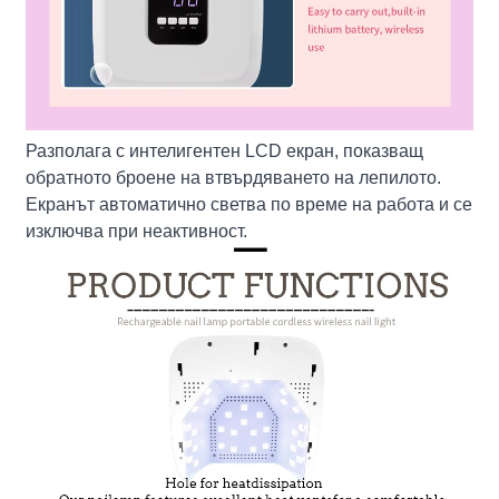
Разполага с интелигентен LCD екран, показващ
обратното броене на втвърдяването на лепилото.
Екранът автоматично светва по време на работа и се
изключва при неактивност.