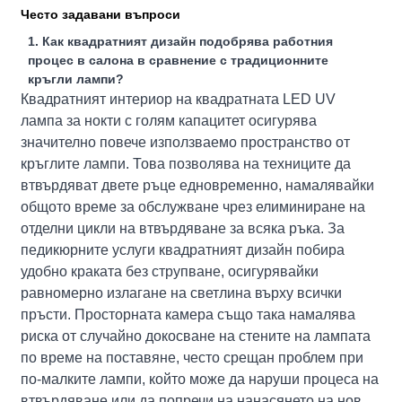
Често задавани въпроси
1. Как квадратният дизайн подобрява работния
процес в салона в сравнение с традиционните
кръгли лампи?
Квадратният интериор на квадратната LED UV
лампа за нокти с голям капацитет осигурява
значително повече използваемо пространство от
кръглите лампи. Това позволява на техниците да
втвърдяват двете ръце едновременно, намалявайки
общото време за обслужване чрез елиминиране на
отделни цикли на втвърдяване за всяка ръка. За
педикюрните услуги квадратният дизайн побира
удобно краката без струпване, осигурявайки
равномерно излагане на светлина върху всички
пръсти. Просторната камера също така намалява
риска от случайно докосване на стените на лампата
по време на поставяне, често срещан проблем при
по-малките лампи, който може да наруши процеса на
втвърдяване или да попречи на нанасянето на нов