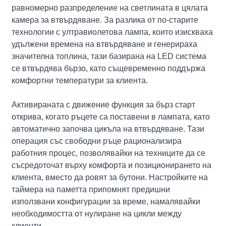
равномерно разпределение на светлината в цялата
камера за втвърдяване. За разлика от по-старите
технологии с ултравиолетова лампа, които изискваха
удължени времена на втвърдяване и генерираха
значителна топлина, тази базирана на LED система
се втвърдява бързо, като същевременно поддържа
комфортни температури за клиента.
Активираната с движение функция за бърз старт
открива, когато ръцете са поставени в лампата, като
автоматично започва цикъла на втвърдяване. Тази
операция със свободни ръце рационализира
работния процес, позволявайки на техниците да се
съсредоточат върху комфорта и позиционирането на
клиента, вместо да ровят за бутони. Настройките на
таймера на паметта припомнят предишни
използвани конфигурации за време, намалявайки
необходимостта от нулиране на цикли между
клиенти.