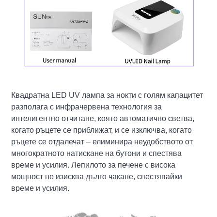
Квадратна LED UV лампа за нокти с голям капацитет
разполага с инфрачервена технология за
интелигентно отчитане, която автоматично светва,
когато ръцете се приближат, и се изключва, когато
ръцете се отдалечат – елиминира неудобството от
многократното натискане на бутони и спестява
време и усилия. Лепилото за печене с висока
мощност не изисква дълго чакане, спестявайки
време и усилия.