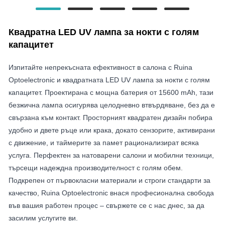
Квадратна LED UV лампа за нокти с голям
капацитет
Изпитайте непрекъсната ефективност в салона с Ruina
Optoelectronic и квадратната LED UV лампа за нокти с голям
капацитет. Проектирана с мощна батерия от 15600 mAh, тази
безжична лампа осигурява целодневно втвърдяване, без да е
свързана към контакт. Просторният квадратен дизайн побира
удобно и двете ръце или крака, докато сензорите, активирани
с движение, и таймерите за памет рационализират всяка
услуга. Перфектен за натоварени салони и мобилни техници,
търсещи надеждна производителност с голям обем.
Подкрепен от първокласни материали и строги стандарти за
качество, Ruina Optoelectronic внася професионална свобода
във вашия работен процес – свържете се с нас днес, за да
засилим услугите ви.