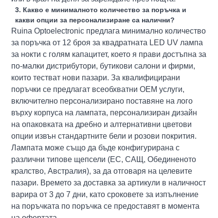
3. Какво е минималното количество за поръчка и
какви опции за персонализиране са налични?
Ruina Optoelectronic предлага минимално количество
за поръчка от 12 броя за квадратната LED UV лампа
за нокти с голям капацитет, което я прави достъпна за
по-малки дистрибутори, бутикови салони и фирми,
които тестват нови пазари. За квалифицирани
поръчки се предлагат всеобхватни OEM услуги,
включително персонализирано поставяне на лого
върху корпуса на лампата, персонализиран дизайн
на опаковката на дребно и алтернативни цветови
опции извън стандартните бели и розови покрития.
Лампата може също да бъде конфигурирана с
различни типове щепсели (ЕС, САЩ, Обединеното
кралство, Австралия), за да отговаря на целевите
пазари. Времето за доставка за артикули в наличност
варира от 3 до 7 дни, като сроковете за изпълнение
на поръчката по поръчка се предоставят в момента
на офертата.