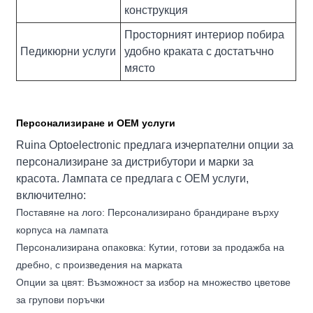
конструкция
Просторният интериор побира
Педикюрни услуги
удобно краката с достатъчно
място
Персонализиране и OEM услуги
Ruina Optoelectronic предлага изчерпателни опции за
персонализиране за дистрибутори и марки за
красота. Лампата се предлага с OEM услуги,
включително:
Поставяне на лого: Персонализирано брандиране върху
корпуса на лампата
Персонализирана опаковка: Кутии, готови за продажба на
дребно, с произведения на марката
Опции за цвят: Възможност за избор на множество цветове
за групови поръчки