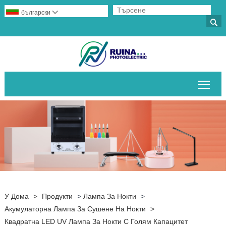
български


Пре
У Дома
>
Продукти
>
Лампа За Нокти
>
Акумулаторна Лампа За Сушене На Нокти
>
Квадратна LED UV Лампа За Нокти С Голям Капацитет