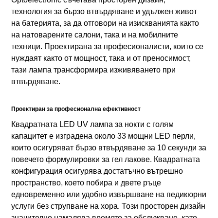
технология за бързо втвърдяване и удължен живот
на батерията, за да отговори на изискванията както
на натоварените салони, така и на мобилните
техници. Проектирана за професионалисти, които се
нуждаят както от мощност, така и от преносимост,
тази лампа трансформира изживяването при
втвърдяване.
Проектиран за професионална ефективност
Квадратната LED UV лампа за нокти с голям
капацитет е изградена около 33 мощни LED перли,
които осигуряват бързо втвърдяване за 10 секунди за
повечето формулировки за гел лакове. Квадратната
конфигурация осигурява достатъчно вътрешно
пространство, което побира и двете ръце
едновременно или удобно извършване на педикюрни
услуги без струпване на хора. Този просторен дизайн
значително намалява времето за обслужване, като