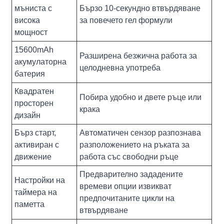
мъниста с
Бързо 10-секундно втвърдяване
висока
за повечето гел формули
мощност
15600mAh
Разширена безжична работа за
акумулаторна
целодневна употреба
батерия
Квадратен
Побира удобно и двете ръце или
просторен
крака
дизайн
Бърз старт,
Автоматичен сензор разпознава
активиран с
разположението на ръката за
движение
работа със свободни ръце
Предварително зададените
Настройки на
времеви опции извикват
таймера на
предпочитаните цикли на
паметта
втвърдяване