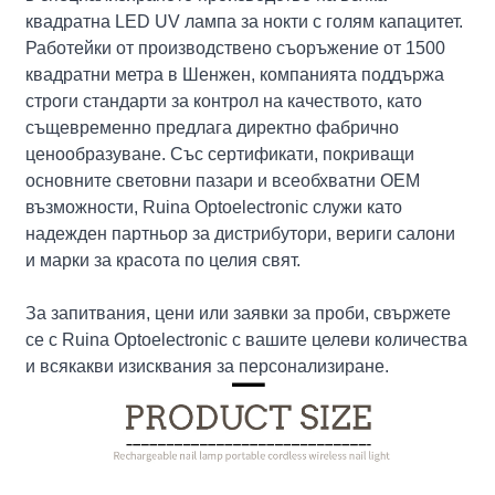
квадратна LED UV лампа за нокти с голям капацитет.
Работейки от производствено съоръжение от 1500
квадратни метра в Шенжен, компанията поддържа
строги стандарти за контрол на качеството, като
същевременно предлага директно фабрично
ценообразуване. Със сертификати, покриващи
основните световни пазари и всеобхватни OEM
възможности, Ruina Optoelectronic служи като
надежден партньор за дистрибутори, вериги салони
и марки за красота по целия свят.
За запитвания, цени или заявки за проби, свържете
се с Ruina Optoelectronic с вашите целеви количества
и всякакви изисквания за персонализиране.