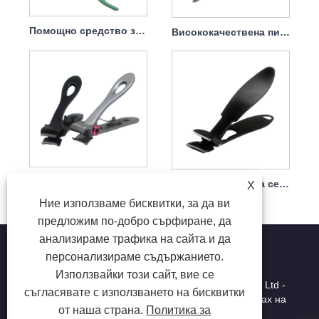
Помощно средство за цветни контактни лещи
Висококачествена пила за нокти със заострен връх
Първокласна пила за нокти, устойчива на пръски
Широко отваряща се пила за нокти против пръски
X
Ние използваме бисквитки, за да ви
предложим по-добро сърфиране, да
анализираме трафика на сайта и да
персонализираме съдържанието.
Използвайки този сайт, вие се
Copyright © 2025 Shenzhen Ruina Optoelectronic Co., Ltd -
съгласявате с използването на бисквитки
лампа за нокти, тренировка за нокти, колектор за прах на
от наша страна.
Политика за
ноктите - всички права запазени.