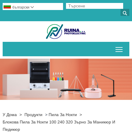
български


Пре
У Дома
>
Продукти
>
Пила За Нокти
>
Блокова Пила За Нокти 100 240 320 Зърно За Маникюр И
Педикюр