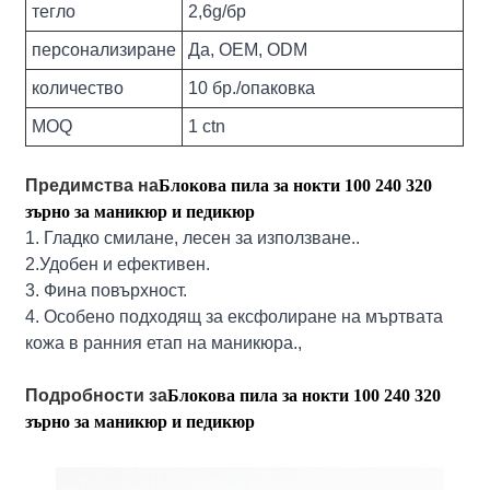
тегло
2,6g/бр
персонализиране
Да, OEM, ODM
количество
10 бр./опаковка
MOQ
1 ctn
Предимства на
Блокова пила за нокти 100 240 320
зърно за маникюр и педикюр
1. Гладко смилане, лесен за използване..
2.Удобен и ефективен.
3. Фина повърхност.
4. Особено подходящ за ексфолиране на мъртвата
кожа в ранния етап на маникюра.,
Подробности за
Блокова пила за нокти 100 240 320
зърно за маникюр и педикюр