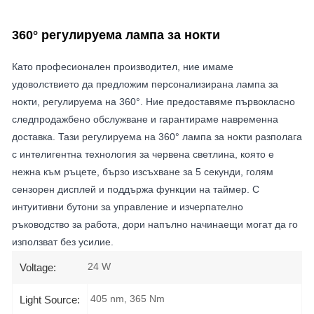
360° регулируема лампа за нокти
Като професионален производител, ние имаме
удоволствието да предложим персонализирана лампа за
нокти, регулируема на 360°. Ние предоставяме първокласно
следпродажбено обслужване и гарантираме навременна
доставка. Тази регулируема на 360° лампа за нокти разполага
с интелигентна технология за червена светлина, която е
нежна към ръцете, бързо изсъхване за 5 секунди, голям
сензорен дисплей и поддържа функции на таймер. С
интуитивни бутони за управление и изчерпателно
ръководство за работа, дори напълно начинаещи могат да го
използват без усилие.
24 W
Voltage:
405 nm, 365 Nm
Light Source: