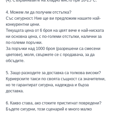
(4). Съхранявайте на хладно място при 18-25°C.
4. Можем ли да получим отстъпка?
Със сигурност. Ние ще ви предложим нашите най-
конкурентни цени.
Текущата цена от 6 броя на цвят вече е най-ниската
ни основна цена, с по-големи отстъпки, налични за
по-големи поръчки.
За поръчки над 1000 броя (разрешени са смесени
цветове), моля, свържете се с продавача, за да
обсъдите.
5. Защо разходите за доставка са толкова високи?
Куриерските такси по своята същност са значителни,
но те гарантират сигурна, надеждна и бърза
доставка.
6. Какво става, ако стоките пристигнат повредени?
Бъдете сигурни, този сценарий е много малко