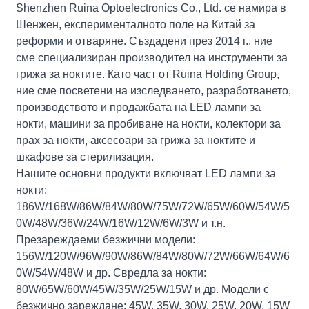
Shenzhen Ruina Optoelectronics Co., Ltd. се намира в
Шенжен, експерименталното поле на Китай за
реформи и отваряне. Създадени през 2014 г., ние
сме специализиран производител на инструменти за
грижа за ноктите. Като част от Ruina Holding Group,
ние сме посветени на изследването, разработването,
производството и продажбата на LED лампи за
нокти, машини за пробиване на нокти, колектори за
прах за нокти, аксесоари за грижа за ноктите и
шкафове за стерилизация.
Нашите основни продукти включват LED лампи за
нокти:
186W/168W/86W/84W/80W/75W/72W/65W/60W/54W/5
0W/48W/36W/24W/16W/12W/6W/3W и т.н.
Презареждаеми безжични модели:
156W/120W/96W/90W/86W/84W/80W/72W/66W/64W/6
0W/54W/48W и др. Свредла за нокти:
80W/65W/60W/45W/35W/25W/15W и др. Модели с
безжично зареждане: 45W, 35W, 30W, 25W, 20W, 15W