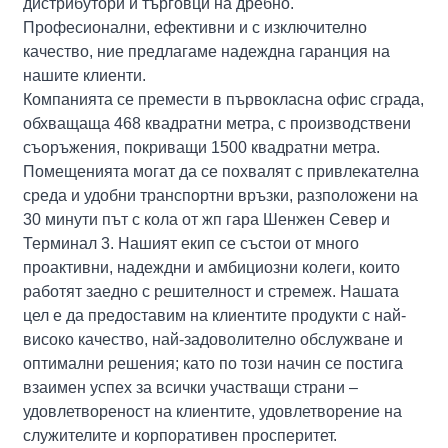
дистрибутори и търговци на дребно.
Професионални, ефективни и с изключително
качество, ние предлагаме надеждна гаранция на
нашите клиенти.
Компанията се премести в първокласна офис сграда,
обхващаща 468 квадратни метра, с производствени
съоръжения, покриващи 1500 квадратни метра.
Помещенията могат да се похвалят с привлекателна
среда и удобни транспортни връзки, разположени на
30 минути път с кола от жп гара Шенжен Север и
Терминал 3. Нашият екип се състои от много
проактивни, надеждни и амбициозни колеги, които
работят заедно с решителност и стремеж. Нашата
цел е да предоставим на клиентите продукти с най-
високо качество, най-задоволително обслужване и
оптимални решения; като по този начин се постига
взаимен успех за всички участващи страни –
удовлетвореност на клиентите, удовлетворение на
служителите и корпоративен просперитет.