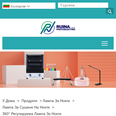
български


Пре
У Дома
>
Продукти
>
Лампа За Нокти
>
Лампа За Сушене На Нокти
>
360° Регулируема Лампа За Нокти