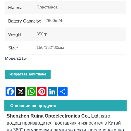
Пластмаса
Material:
2600mAh
Battery Capacity:
350гр
Weight:
150*132*80мм
Size:
Модел:21w
Изпратете запитване
Facebook
X
WhatsApp
Pinterest
LinkedIn
Share
Описание на продукта
Shenzhen Ruina Optoelectronics Co., Ltd.
като
водещ производител, доставчик и износител в Китай
на 360° регулируема лампа за нокти, последователно