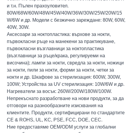
и т.н. Пълен прахоуловител.
80W/68W/60W/48W/45W/40W/36W/30W/25W/20W/15
W/6W и др. Модели с безжично зареждане: 80W, 60W,
40W, 30W.
Аксесоари за ноктопластика: върхове за нокти,
първокласни ръце на манекени за практикуване,
първокласни възглавници за ноктопластика
(възглавници за ръце/крака, регулируеми на
височина); лампи за нокти, свредла за нокти, ножици
за нокти, пили за нокти, форми за нокти, четки за
нокти и др. Шкафове за стерилизация: 600W, 300W,
100W; Устройства за UV стерилизация: 10W/6W и др.
Нагреватели за восък: 260W/200W/180W/100W.
Непрекъснато разработване на нови продукти, за да
отговори на разнообразните изисквания на
клиентите. Продукти, сертифицирани по стандартите
CE & ROHS, UL, KC, PSE, FCC, DOE, CEC.
Ние предоставяме OEM/ODM услуги за глобални