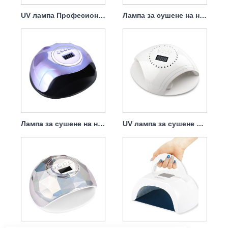
UV лампа Професионална сушилня за нокти 168w
Лампа за сушене на нокти Прахоуловител 140w 4 в 1
Лампа за сушене на нокти с гел Greenlife 120w
UV лампа за сушене на нокти със зарядно 86w