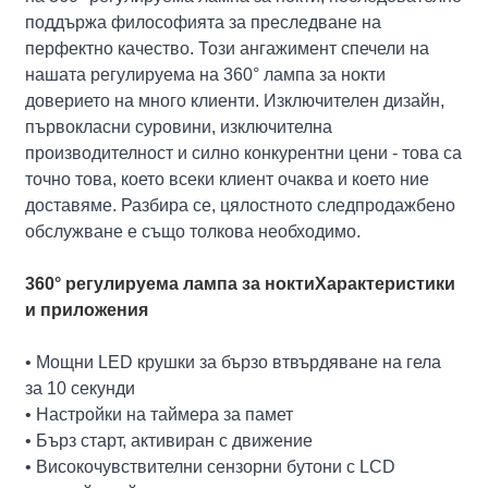
поддържа философията за преследване на
перфектно качество. Този ангажимент спечели на
нашата регулируема на 360° лампа за нокти
доверието на много клиенти. Изключителен дизайн,
първокласни суровини, изключителна
производителност и силно конкурентни цени - това са
точно това, което всеки клиент очаква и което ние
доставяме. Разбира се, цялостното следпродажбено
обслужване е също толкова необходимо.
360° регулируема лампа за нокти
Характеристики
и приложения
• Мощни LED крушки за бързо втвърдяване на гела
за 10 секунди
• Настройки на таймера за памет
• Бърз старт, активиран с движение
• Високочувствителни сензорни бутони с LCD