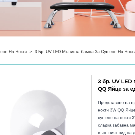
ене На Нокти
>
3 Бр. UV LED Мъниста Лампа За Сушене На Нокт
3 бр. UV LED
QQ Яйце за е
Представяне на пр
нокти 3W QQ Яйце
сушене на нокти 
сладка забавна ма
външният вид на д