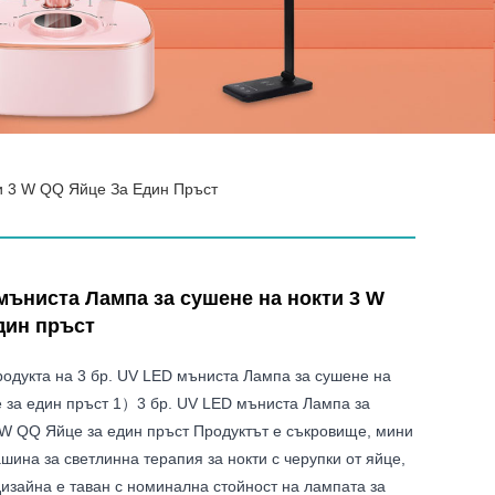
и 3 W QQ Яйце За Един Пръст
 мъниста Лампа за сушене на нокти 3 W
дин пръст
одукта на 3 бр. UV LED мъниста Лампа за сушене на
 за един пръст 1）3 бр. UV LED мъниста Лампа за
3W QQ Яйце за един пръст Продуктът е съкровище, мини
шина за светлинна терапия за нокти с черупки от яйце,
изайна е таван с номинална стойност на лампата за