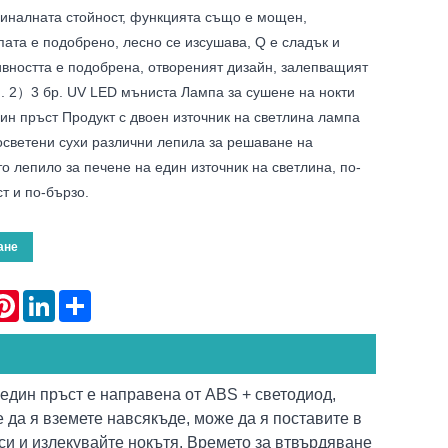
миналната стойност, функцията също е мощен,
ата е подобрено, лесно се изсушава, Q е сладък и
вността е подобрена, отвореният дизайн, залепващият
н. 2）3 бр. UV LED мъниста Лампа за сушене на нокти
н пръст Продукт с двоен източник на светлина лампа
осветени сухи различни лепила за решаване на
о лепило за печене на един източник на светлина, по-
т и по-бързо.
ане
atsApp
Pinterest
LinkedIn
Share
един пръст е направена от ABS + светодиод,
е да я вземете навсякъде, може да я поставите в
а си и излекувайте нокътя. Времето за втвърдяване