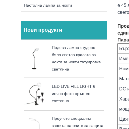
е 45
Настолна лампа за нокти
свет
Прод
Нови продукти
един
Пара
Подова лампа студено
Бър
бяло светло красота за
Име 
нокти за нокти татуировка
Ном
светлина
Мат
LED LIVE FILL LIGHT 6
DC 
инчов фото пръстен
Хара
светлина
мощ
Проучете специална
Цвя
защита на очите за защита