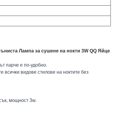
мъниста Лампа за сушене на нокти 3W QQ Яйце
ът парче е по-удобно.
те всички видове стилове на ноктите без
сък, мощност 3w.