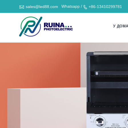

Whatsapp /
sales@led88.com
+86-13410299781

У ДОМ