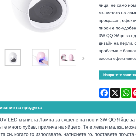
яйца, не само но
мънистото на ламп
прекрасен, ефекти
пирон е по-удобе
3W QQ Яйце за еди
дизайн на перли, 
проблема с бавнот
висока ефективнос
Изпратете запитв
Facebook
X
Wh
исание на продукта
. UV LED мъниста Лампа за сушене на нокти 3W QQ Яйце за 
т е много хубав, прилича на яйцето. Тя е лека и малка, мож
та си. когато го използвате, натиснете го, поставете пръст