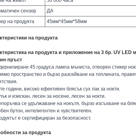
ме на живот
50 000 часа
матичен сензор
ДА
ер на продукта
45мм*45мм*58мм
ктеристики на продукта
ктеристика на продукта и приложение на 3 бр. UV LED 
дин пръст
дернизирани 45 градуса лампа мъниста, отворен стикер нок
лямо пространство и бързо разсейване на топлината, праве
ятствия.
-те години, високо ефективен блясък сух лак за нокти.
лък и изискан, лесен за носене, лесен за нокти.
епоръчва се удължаване на нокътя, бързо изсъхване на бля
обен бутон, интелигентен и чувствителен.
одуктът е сертифициран за безопасност.
обности за продукта