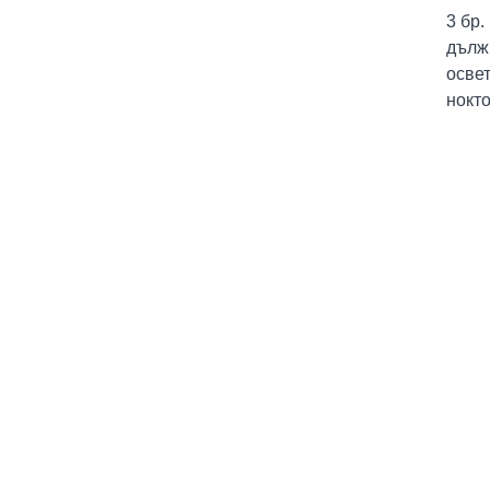
3 бр
дълж
освет
нокто