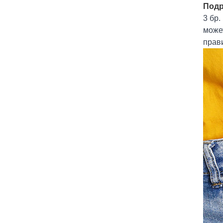
Подр
3 бр.
может
прави