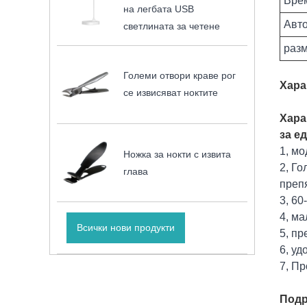
Вре
на легбата USB
Авто
светлината за четене
разм
Големи отвори краве рог
Хара
се извисяват ноктите
Хара
за е
1, мо
Ножка за нокти с извита
2, Го
глава
преп
3, 60
4, ма
Всички нови продукти
5, пр
6, уд
7, Пр
Подр