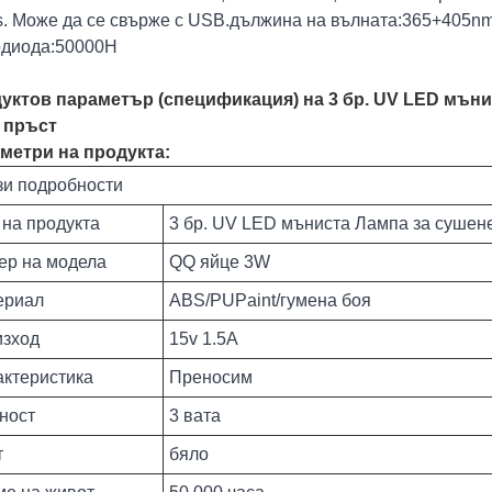
 s. Може да се свърже с USB.дължина на вълната:365+405n
одиода:50000H
уктов параметър (спецификация) на 3 бр. UV LED мъни
 пръст
метри на продукта:
зи подробности
на продукта
3 бр. UV LED мъниста Лампа за сушене
ер на модела
QQ яйце 3W
ериал
ABS/PUPaint/гумена боя
изход
15v 1.5A
ктеристика
Преносим
ност
3 вата
т
бяло