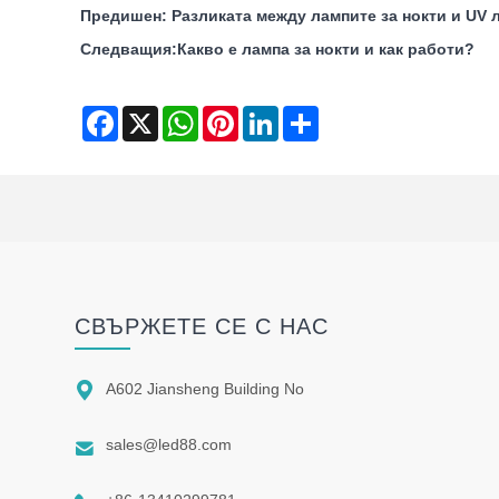
Предишен:
‌ Разликата между лампите за нокти и UV 
Следващия:
Какво е лампа за нокти и как работи?
Facebook
X
WhatsApp
Pinterest
LinkedIn
Share
СВЪРЖЕТЕ СЕ С НАС

A602 Jiansheng Building No

sales@led88.com