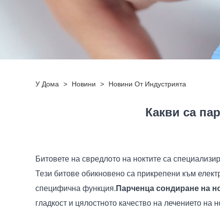
У Дома
>
Новини
>
Новини От Индустрията
Какви са па
Битовете на свредлото на ноктите са специализир
Тези битове обикновено са прикрепени към електр
специфична функция.
Парченца сондиране на н
гладкост и цялостното качество на лечението на н