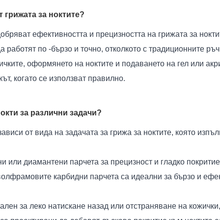
т грижата за ноктите?
обряват ефективността и прецизността на грижата за нокти
а работят по -бързо и точно, отколкото с традиционните ръ
чките, оформянето на ноктите и подаването на гел или акр
ът, когато се използват правилно.
нокти за различни задачи?
зависи от вида на задачата за грижа за ноктите, която изп
 или диамантени парчета за прецизност и гладко покритие
волфрамовите карбидни парчета са идеални за бързо и ефек
еален за леко натискане назад или отстраняване на кожичк