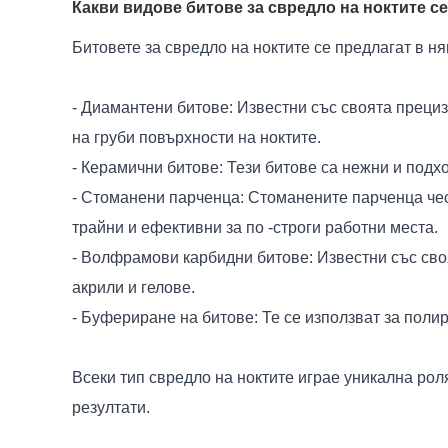
Какви видове битове за свредло на ноктите с
Битовете за свредло на ноктите се предлагат в н
- Диамантени битове: Известни със своята прециз
на груби повърхности на ноктите.
- Керамични битове: Тези битове са нежни и подх
- Стоманени парченца: Стоманените парченца чест
трайни и ефективни за по -строги работни места.
- Волфрамови карбидни битове: Известни със своя
акрили и гелове.
- Буфериране на битове: Те се използват за поли
Всеки тип свредло на ноктите играе уникална рол
резултати.