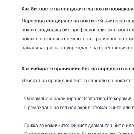
Как битовете на сондажите за нокти повишава
Парченца сондиране на ноктите
Значително под
нокти с подходящ бит, професионалистите могат д
ноктите позволяват нежното отстраняване на кожи
намаляват риска от увреждане на естествения нок
Как избирате правилния бит на свредлото за 
Изборът на правилния бит за свредло на ноктите 
- Оформяне и рафиниране: Използвайте керамични
- Премахване на гел или акрил: стоманените или 
- Грижа за кожичките: Финият диамантен бит е ид