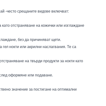
 най -често срещаните видове включват:
а като отстраняване на кожички или изглаждане
зглаждане, без да причиняват щети.
 гел нокти или акрилни наслагвания. Те са
отстраняване на твърди продукти за нокти като
 след оформяне или подаване.
ствено значение за постигане на оптимални