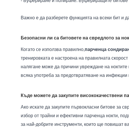
- Буфериране и полиране: Буфериращите битове 
Важно е да разберете функцията на всеки бит и да
Безопасни ли са битовете на свредлото за но
Когато се използва правилно,
парченца сондиран
тренировката е настроена на правилната скорост 
налягане може да причини увреждане на ноктите 
всяка употреба за предотвратяване на инфекции 
Къде можете да закупите висококачествени па
Ако искате да закупите първокласни битове за св
избор от трайни и ефективни парченца нокти, под
за най-добрите инструменти, които ще повишат в