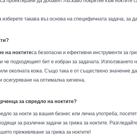
са проектирани да добавят лъскаво покритие към ноктите 
 изберете такава въз основа на специфичната задача, за да
кти?
е на ноктите
са безопасни и ефективни инструменти за гриж
и че подходящият бит е избран за задачата. Използването 
или околната кожа. Също така е от съществено значение да
и осигуряване на оптимална хигиена.
рченца за свредло на ноктите?
редло за нокти за вашия бизнес или лична употреба, посете
ходящи за различни задачи за грижа за ноктите. Разгледайт
ашето преживяване за грижа за ноктите!