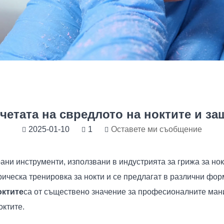
рчетата на свредлото на ноктите и за
2025-01-10
1
Оставете ми съобщение
ани инструменти, използвани в индустрията за грижа за но
ическа тренировка за нокти и се предлагат в различни форм
октите
са от съществено значение за професионалните ман
октите.