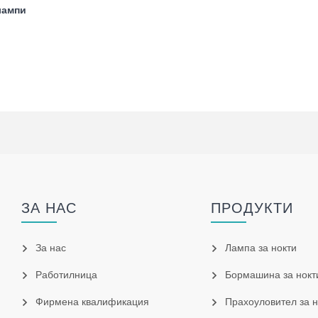
лампи
ЗА НАС
ПРОДУКТИ
За нас
Лампа за нокти
Работилница
Бормашина за нокт
Фирмена квалификация
Прахоуловител за н