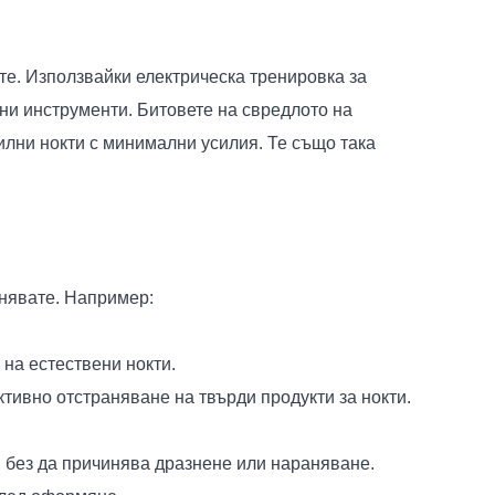
те. Използвайки електрическа тренировка за
чни инструменти. Битовете на свредлото на
илни нокти с минимални усилия. Те също така
ълнявате. Например:
 на естествени нокти.
тивно отстраняване на твърди продукти за нокти.
и, без да причинява дразнене или нараняване.