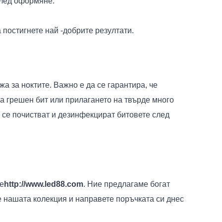
след оформяне.
 постигнете най -добрите резултати.
а за ноктите. Важно е да се гарантира, че
на грешен бит или прилагането на твърде много
 се почистват и дезинфекцират битовете след
те
http://www.led88.com
. Ние предлагаме богат
е нашата колекция и направете поръчката си днес