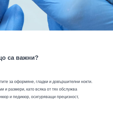
що са важни?
ктите за оформяне, гладки и довършителни нокти.
и и размери, като всяка от тях обслужва
икюр и педикюр, осигуряващи прецизност,