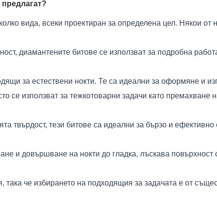
е предлагат?
яколко вида, всеки проектиран за определена цел. Някои от
ност, диамантените битове се използват за подробна работ
одящи за естествени нокти. Те са идеални за оформяне и и
о се използват за тежкотоварни задачи като премахване на
та твърдост, тези битове са идеални за бързо и ефективно 
ране и довършване на нокти до гладка, лъскава повърхност
я, така че избирането на подходящия за задачата е от съще