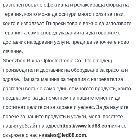
разтопен восък е ефективна и релаксираща форма на
терапия, която може да осигури много ползи за тези,
които я използват. Въпреки това е важно да използвате
терапията само според указанията и да говорите с
доставчик на здравни услуги, преди да започнете ново
лечение.
Shenzhen Ruina Optoelectronic Co., Ltd е водещ
производител и доставчик на оборудване за красота и
здраве. Нашата машина за терапия с нагревател за
разтопен восък е само един от многото продукти, които
предлагаме, за да помогнем на нашите клиенти да
постигнат целите си за здраве и уелнес. За да научите
повече за нашите продукти и услуги, моля, посетете
нашия уебсайт на адрес
https://www.led88.com
или се
свържете с нас на
sales@led88.com
.