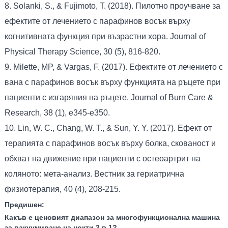
8. Solanki, S., & Fujimoto, T. (2018). Пилотно проучване за
ефектите от лечението с парафинов восък върху
когнитивната функция при възрастни хора. Journal of
Physical Therapy Science, 30 (5), 816-820.
9. Milette, MP, & Vargas, F. (2017). Ефектите от лечението с
вана с парафинов восък върху функцията на ръцете при
пациенти с изгаряния на ръцете. Journal of Burn Care &
Research, 38 (1), e345-e350.
10. Lin, W. C., Chang, W. T., & Sun, Y. Y. (2017). Ефект от
терапията с парафинов восък върху болка, скованост и
обхват на движение при пациенти с остеоартрит на
коляното: мета-анализ. Вестник за гериатрична
физиотерапия, 40 (4), 208-215.
Предишен:
Какъв е ценовият диапазон за многофункционална машина
за вакуумиране на нокти 2 в 1?