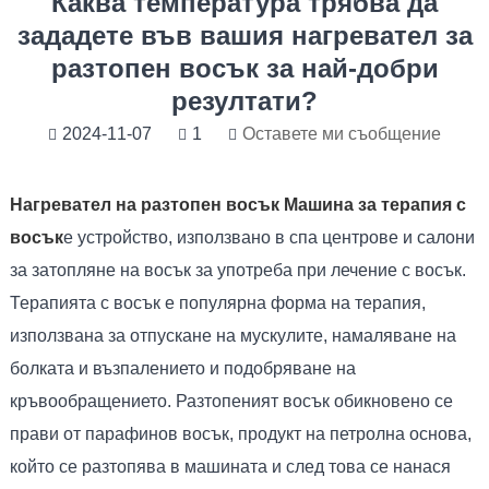
Каква температура трябва да
зададете във вашия нагревател за
разтопен восък за най-добри
резултати?
2024-11-07
1
Оставете ми съобщение
Нагревател на разтопен восък Машина за терапия с
восък
е устройство, използвано в спа центрове и салони
за затопляне на восък за употреба при лечение с восък.
Терапията с восък е популярна форма на терапия,
използвана за отпускане на мускулите, намаляване на
болката и възпалението и подобряване на
кръвообращението. Разтопеният восък обикновено се
прави от парафинов восък, продукт на петролна основа,
който се разтопява в машината и след това се нанася