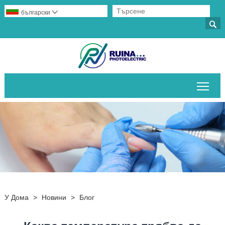
български


Пре
У Дома
>
Новини
>
Блог