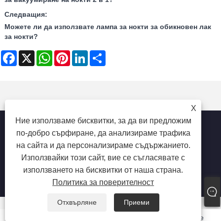
Следващия:
Можете ли да използвате лампа за нокти за обикновен лак
за нокти?
Facebook
X
WhatsApp
Pinterest
LinkedIn
Share
X
Ние използваме бисквитки, за да ви предложим
по-добро сърфиране, да анализираме трафика
на сайта и да персонализираме съдържанието.
Copyright © 2025 Shenzhen Ruina Optoelectronic Co., Ltd -
Използвайки този сайт, вие се съгласявате с
лампа за нокти, тренировка за нокти, колектор за прах на
използването на бисквитки от наша страна.
ноктите - всички права запазени.
Политика за поверителност
Отхвърляне
Приеми
Email
Whatsapp
Inquiry
Phone